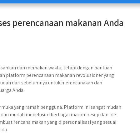
ses perencanaan makanan Anda
sankan dan memakan waktu, tetapi dengan bantuan
lah platform perencanaan makanan revolusioner yang
udah dari sebelumnya untuk merencanakan dan
luarga Anda.
armuka yang ramah pengguna. Platform ini sangat mudah
 dan mudah menelusuri berbagai macam resep dan ide
buat rencana makan yang dipersonalisasi yang sesuai
nda.