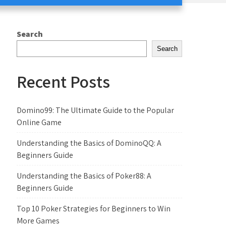
Search
Search
Recent Posts
Domino99: The Ultimate Guide to the Popular
Online Game
Understanding the Basics of DominoQQ: A
Beginners Guide
Understanding the Basics of Poker88: A
Beginners Guide
Top 10 Poker Strategies for Beginners to Win
More Games