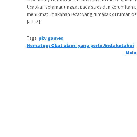
Ucapkan selamat tinggal pada stres dan kerumita
menikmati makanan lezat yang dimasak di rumah d
[ad_2]
Tags:
pkv games
Post
Hematqq: Obat alami yang perlu Anda ketahui
Mele
navigation