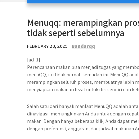
Menuqq: merampingkan pro
tidak seperti sebelumnya
FEBRUARY 20, 2025
Bandarqq
[ad_1]
Perencanaan makan bisa menjadi tugas yang membo
menuQQ, itu tidak pernah semudah ini. MenuQQ ada
merampingkan seluruh proses, membuatnya lebih m
menyiapkan makanan lezat untuk diri sendiri dan ke
Salah satu dari banyak manfaat MenuQQ adalah ant
dinavigasi, memungkinkan Anda untuk dengan cepat
makan. Dengan hanya beberapa klik, Anda dapat mem
dengan preferensi, anggaran, dan jadwal makanan A