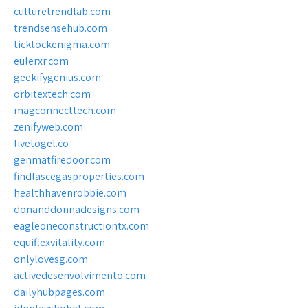
culturetrendlab.com
trendsensehub.com
ticktockenigma.com
eulerxr.com
geekifygenius.com
orbitextech.com
magconnecttech.com
zenifyweb.com
livetogel.co
genmatfiredoor.com
findlascegasproperties.com
healthhavenrobbie.com
donanddonnadesigns.com
eagleoneconstructiontx.com
equiflexvitality.com
onlylovesg.com
activedesenvolvimento.com
dailyhubpages.com