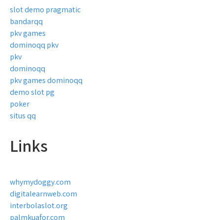
slot demo pragmatic
bandarqq
pkv games
dominoqq pkv
pkv
dominoqq
pkv games dominoqq
demo slot pg
poker
situs qq
Links
whymydoggy.com
digitalearnweb.com
interbolaslot.org
palmkuafor.com