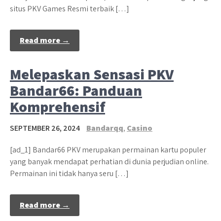
situs PKV Games Resmi terbaik […]
Read more →
Melepaskan Sensasi PKV
Bandar66: Panduan
Komprehensif
SEPTEMBER 26, 2024
Bandarqq
,
Casino
[ad_1] Bandar66 PKV merupakan permainan kartu populer
yang banyak mendapat perhatian di dunia perjudian online.
Permainan ini tidak hanya seru […]
Read more →