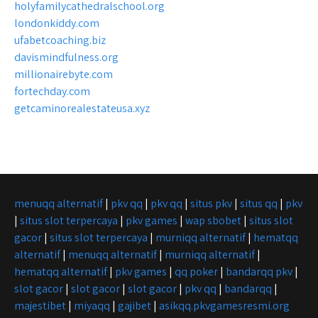
holyfamilycathedralschool.org
londonkiddy.com
ufabetcoaching.biz
davismindfulness.org
millionairebyte.com
fortechday.com
getcaminorealestateusa.xyz
menuqq alternatif
|
pkv qq
|
pkv qq
|
situs pkv
|
situs qq
|
pkv
|
situs slot terpercaya
|
pkv games
|
wap sbobet
|
situs slot
gacor
|
situs slot terpercaya
|
murniqq alternatif
|
hematqq
alternatif
|
menuqq alternatif
|
murniqq alternatif
|
hematqq alternatif
|
pkv games
|
qq poker
|
bandarqq pkv
|
slot gacor
|
slot gacor
|
slot gacor
|
pkv qq
|
bandarqq
|
majestibet
|
miyaqq
|
gajibet
|
asikqq.pkvgamesresmi.org