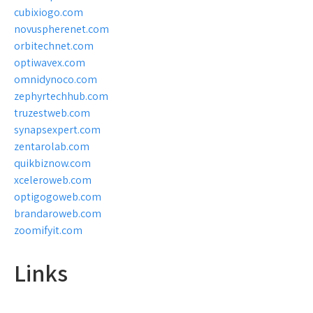
cubixiogo.com
novuspherenet.com
orbitechnet.com
optiwavex.com
omnidynoco.com
zephyrtechhub.com
truzestweb.com
synapsexpert.com
zentarolab.com
quikbiznow.com
xceleroweb.com
optigogoweb.com
brandaroweb.com
zoomifyit.com
Links