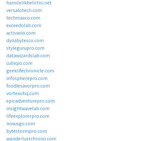
hamilelikbelirtisi.net
versalotech.com
techmaxco.com
exceedolab.com
activaxio.com
dynabytesco.com
stylegurupro.com
datawizardslab.com
cubiqio.com
geeklifechronicle.com
infospherepro.com
foodiesavorpro.com
vortexohq.com
epicadventurepro.com
insightwavelab.com
lifeexplorerpro.com
novusgo.com
bytestormpro.com
wanderlustchrono.com