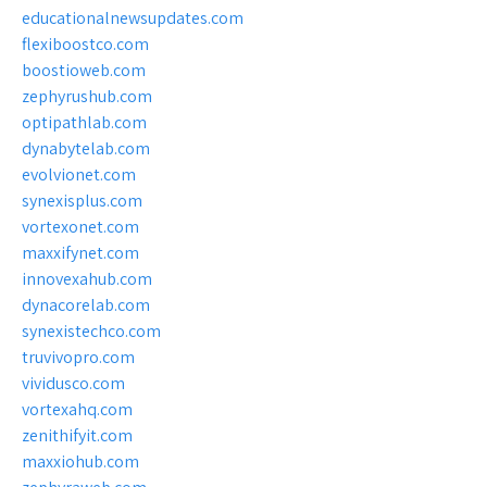
educationalnewsupdates.com
flexiboostco.com
boostioweb.com
zephyrushub.com
optipathlab.com
dynabytelab.com
evolvionet.com
synexisplus.com
vortexonet.com
maxxifynet.com
innovexahub.com
dynacorelab.com
synexistechco.com
truvivopro.com
vividusco.com
vortexahq.com
zenithifyit.com
maxxiohub.com