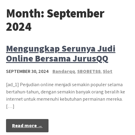
Month:
September
2024
Mengungkap Serunya Judi
Online Bersama JurusQQ
SEPTEMBER 30, 2024
Bandarqq
,
SBOBET88
,
Slot
[ad_1] Perjudian online menjadi semakin populer selama
bertahun-tahun, dengan semakin banyak orang beralih ke
internet untuk memenuhi kebutuhan permainan mereka.
[…]
Read more →