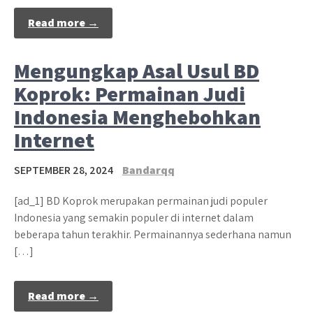
Read more →
Mengungkap Asal Usul BD
Koprok: Permainan Judi
Indonesia Menghebohkan
Internet
SEPTEMBER 28, 2024
Bandarqq
[ad_1] BD Koprok merupakan permainan judi populer
Indonesia yang semakin populer di internet dalam
beberapa tahun terakhir. Permainannya sederhana namun
[…]
Read more →