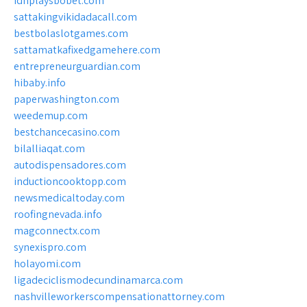
idnplaysbobet.com
sattakingvikidadacall.com
bestbolaslotgames.com
sattamatkafixedgamehere.com
entrepreneurguardian.com
hibaby.info
paperwashington.com
weedemup.com
bestchancecasino.com
bilalliaqat.com
autodispensadores.com
inductioncooktopp.com
newsmedicaltoday.com
roofingnevada.info
magconnectx.com
synexispro.com
holayomi.com
ligadeciclismodecundinamarca.com
nashvilleworkerscompensationattorney.com