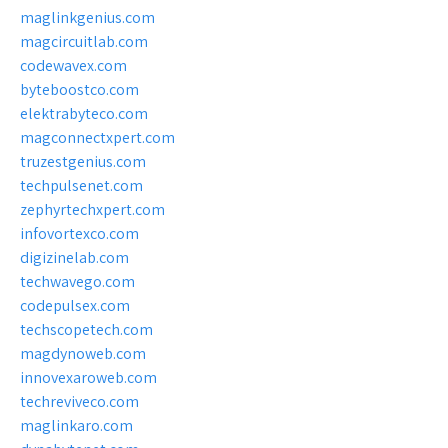
maglinkgenius.com
magcircuitlab.com
codewavex.com
byteboostco.com
elektrabyteco.com
magconnectxpert.com
truzestgenius.com
techpulsenet.com
zephyrtechxpert.com
infovortexco.com
digizinelab.com
techwavego.com
codepulsex.com
techscopetech.com
magdynoweb.com
innovexaroweb.com
techreviveco.com
maglinkaro.com