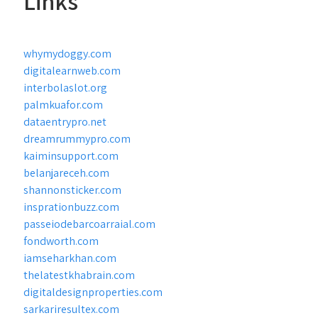
Links
whymydoggy.com
digitalearnweb.com
interbolaslot.org
palmkuafor.com
dataentrypro.net
dreamrummypro.com
kaiminsupport.com
belanjareceh.com
shannonsticker.com
insprationbuzz.com
passeiodebarcoarraial.com
fondworth.com
iamseharkhan.com
thelatestkhabrain.com
digitaldesignproperties.com
sarkariresultex.com