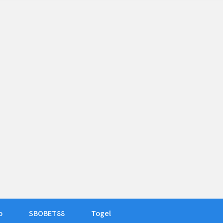
o
SBOBET88
Togel