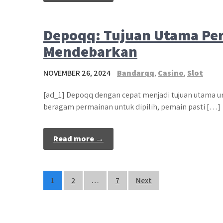
Depoqq: Tujuan Utama Per
Mendebarkan
NOVEMBER 26, 2024
Bandarqq
,
Casino
,
Slot
[ad_1] Depoqq dengan cepat menjadi tujuan utama 
beragam permainan untuk dipilih, pemain pasti […]
Read more →
Posts
1
2
…
7
Next
pagination