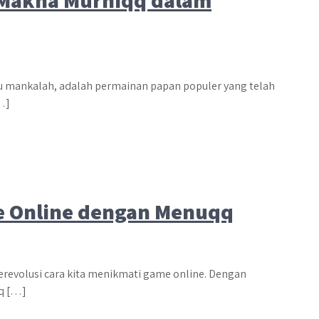
n Makna Murniqq dalam
au mankalah, adalah permainan papan populer yang telah
…]
 Online dengan Menuqq
revolusi cara kita menikmati game online. Dengan
qq […]