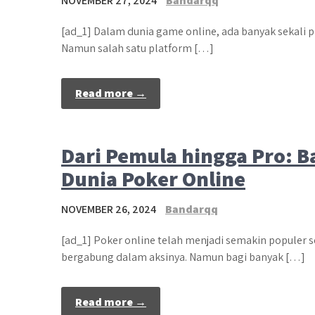
NOVEMBER 27, 2024
Bandarqq
[ad_1] Dalam dunia game online, ada banyak sekali pi
Namun salah satu platform […]
Read more →
Dari Pemula hingga Pro:
Dunia Poker Online
NOVEMBER 26, 2024
Bandarqq
[ad_1] Poker online telah menjadi semakin populer 
bergabung dalam aksinya. Namun bagi banyak […]
Read more →