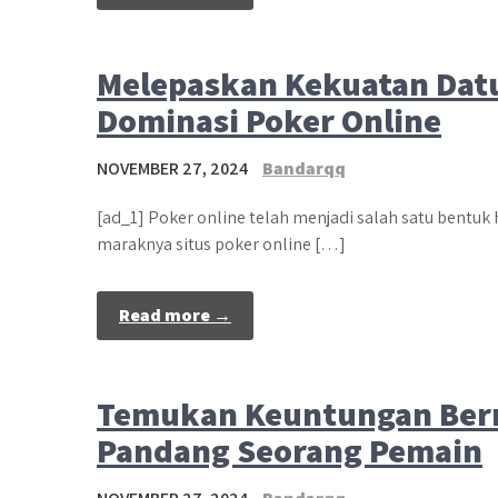
Melepaskan Kekuatan Dat
Dominasi Poker Online
NOVEMBER 27, 2024
Bandarqq
[ad_1] Poker online telah menjadi salah satu bentuk
maraknya situs poker online […]
Read more →
Temukan Keuntungan Berm
Pandang Seorang Pemain