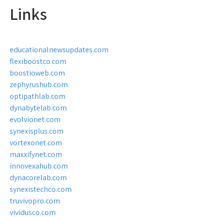
Links
educationalnewsupdates.com
flexiboostco.com
boostioweb.com
zephyrushub.com
optipathlab.com
dynabytelab.com
evolvionet.com
synexisplus.com
vortexonet.com
maxxifynet.com
innovexahub.com
dynacorelab.com
synexistechco.com
truvivopro.com
vividusco.com