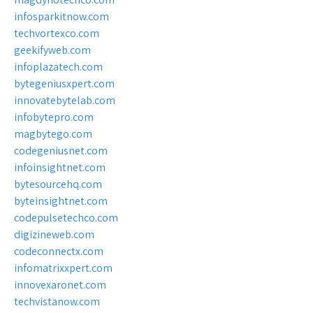
infosparkitnow.com
techvortexco.com
geekifyweb.com
infoplazatech.com
bytegeniusxpert.com
innovatebytelab.com
infobytepro.com
magbytego.com
codegeniusnet.com
infoinsightnet.com
bytesourcehq.com
byteinsightnet.com
codepulsetechco.com
digizineweb.com
codeconnectx.com
infomatrixxpert.com
innovexaronet.com
techvistanow.com