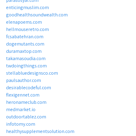
parasosyal.com
enticingmuslim.com
goodhealthsoundwealth.com
elenapoems.com
hellmouseretro.com
fcsabatehran.com
dogemutants.com
duramaxtop.com
takamasoudia.com
twdoingthings.com
stellabluedesignsco.com
paulsauthor.com
desirablecodeful.com
flexigennet.com
heronameclub.com
medmarket.io
outdoortablez.com
infotomy.com
healthysupplementsolution.com