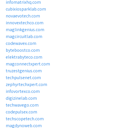
infomatrixhq.com
cubixiosparklab.com
novaevotech.com
innovextechco.com
maglinkgenius.com
magcircuitlab.com
codewavex.com
byteboostco.com
elektrabyteco.com
magconnectxpert.com
truzestgenius.com
techpulsenet.com
zephyrtechxpert.com
infovortexco.com
digizinelab.com
techwavego.com
codepulsex.com
techscopetech.com
magdynoweb.com