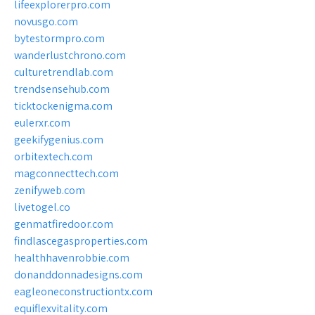
lifeexplorerpro.com
novusgo.com
bytestormpro.com
wanderlustchrono.com
culturetrendlab.com
trendsensehub.com
ticktockenigma.com
eulerxr.com
geekifygenius.com
orbitextech.com
magconnecttech.com
zenifyweb.com
livetogel.co
genmatfiredoor.com
findlascegasproperties.com
healthhavenrobbie.com
donanddonnadesigns.com
eagleoneconstructiontx.com
equiflexvitality.com