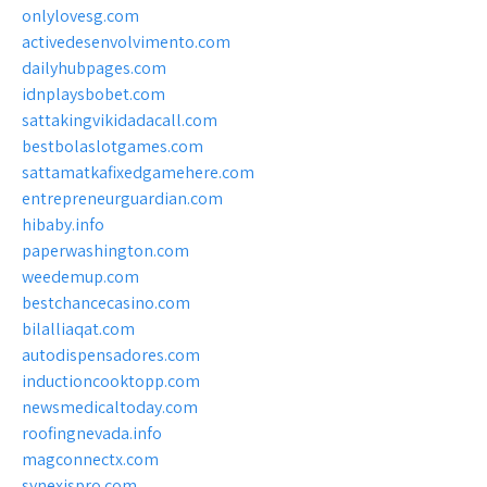
onlylovesg.com
activedesenvolvimento.com
dailyhubpages.com
idnplaysbobet.com
sattakingvikidadacall.com
bestbolaslotgames.com
sattamatkafixedgamehere.com
entrepreneurguardian.com
hibaby.info
paperwashington.com
weedemup.com
bestchancecasino.com
bilalliaqat.com
autodispensadores.com
inductioncooktopp.com
newsmedicaltoday.com
roofingnevada.info
magconnectx.com
synexispro.com