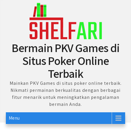
Skip
to
content
Bermain PKV Games di
Situs Poker Online
Terbaik
Mainkan PKV Games di situs poker online terbaik.
Nikmati permainan berkualitas dengan berbagai
fitur menarik untuk meningkatkan pengalaman
bermain Anda.
Menu