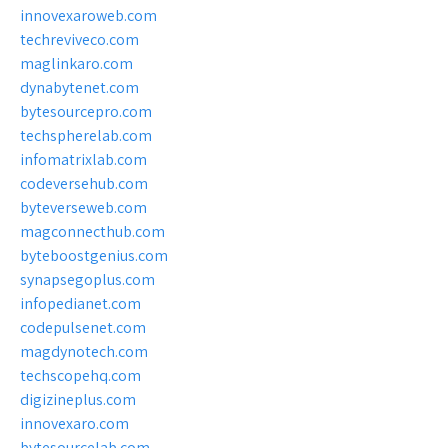
innovexaroweb.com
techreviveco.com
maglinkaro.com
dynabytenet.com
bytesourcepro.com
techspherelab.com
infomatrixlab.com
codeversehub.com
byteverseweb.com
magconnecthub.com
byteboostgenius.com
synapsegoplus.com
infopedianet.com
codepulsenet.com
magdynotech.com
techscopehq.com
digizineplus.com
innovexaro.com
bytesourcelab.com