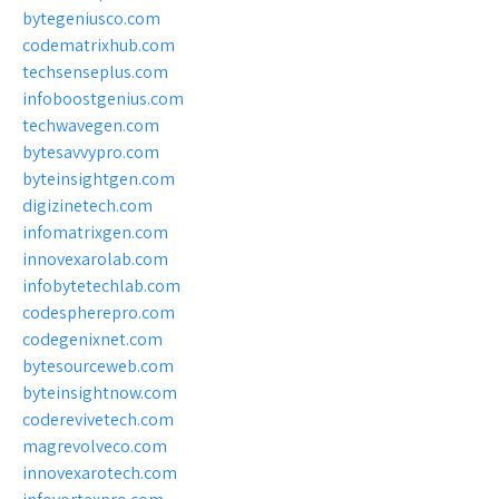
bytegeniusco.com
codematrixhub.com
techsenseplus.com
infoboostgenius.com
techwavegen.com
bytesavvypro.com
byteinsightgen.com
digizinetech.com
infomatrixgen.com
innovexarolab.com
infobytetechlab.com
codespherepro.com
codegenixnet.com
bytesourceweb.com
byteinsightnow.com
coderevivetech.com
magrevolveco.com
innovexarotech.com