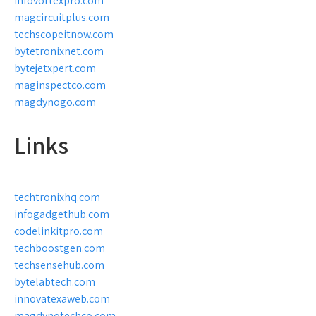
infovortexpro.com
magcircuitplus.com
techscopeitnow.com
bytetronixnet.com
bytejetxpert.com
maginspectco.com
magdynogo.com
Links
techtronixhq.com
infogadgethub.com
codelinkitpro.com
techboostgen.com
techsensehub.com
bytelabtech.com
innovatexaweb.com
magdynotechco.com