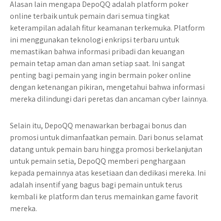
Alasan lain mengapa DepoQQ adalah platform poker
online terbaik untuk pemain dari semua tingkat
keterampilan adalah fitur keamanan terkemuka. Platform
ini menggunakan teknologi enkripsi terbaru untuk
memastikan bahwa informasi pribadi dan keuangan
pemain tetap aman dan aman setiap saat. Ini sangat
penting bagi pemain yang ingin bermain poker online
dengan ketenangan pikiran, mengetahui bahwa informasi
mereka dilindungi dari peretas dan ancaman cyber lainnya.
Selain itu, DepoQQ menawarkan berbagai bonus dan
promosi untuk dimanfaatkan pemain. Dari bonus selamat
datang untuk pemain baru hingga promosi berkelanjutan
untuk pemain setia, DepoQQ memberi penghargaan
kepada pemainnya atas kesetiaan dan dedikasi mereka. Ini
adalah insentif yang bagus bagi pemain untuk terus
kembali ke platform dan terus memainkan game favorit
mereka.