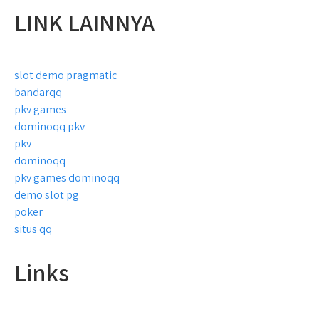
LINK LAINNYA
slot demo pragmatic
bandarqq
pkv games
dominoqq pkv
pkv
dominoqq
pkv games dominoqq
demo slot pg
poker
situs qq
Links