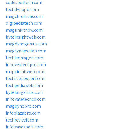
codespottech.com
techdynogo.com
magchronicle.com
digipediatech.com
maglinkitnow.com
byteinsightweb.com
magdynogenius.com
magsynapselab.com
techtronixgen.com
innovextechpro.com
magcircuitweb.com
techscopexpert.com
techpediaweb.com
bytelabgenius.com
innovatetechco.com
magdynopro.com
infoplazapro.com
techreviveit.com
infowavexpert.com