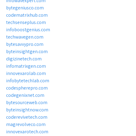
infowavexpert.com
bytegeniusco.com
codematrixhub.com
techsenseplus.com
infoboostgenius.com
techwavegen.com
bytesavvypro.com
byteinsightgen.com
digizinetech.com
infomatrixgen.com
innovexarolab.com
infobytetechlab.com
codespherepro.com
codegenixnet.com
bytesourceweb.com
byteinsightnow.com
coderevivetech.com
magrevolveco.com
innovexarotech.com