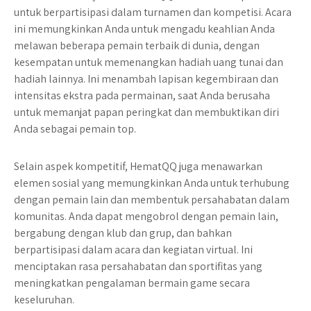
untuk berpartisipasi dalam turnamen dan kompetisi. Acara
ini memungkinkan Anda untuk mengadu keahlian Anda
melawan beberapa pemain terbaik di dunia, dengan
kesempatan untuk memenangkan hadiah uang tunai dan
hadiah lainnya. Ini menambah lapisan kegembiraan dan
intensitas ekstra pada permainan, saat Anda berusaha
untuk memanjat papan peringkat dan membuktikan diri
Anda sebagai pemain top.
Selain aspek kompetitif, HematQQ juga menawarkan
elemen sosial yang memungkinkan Anda untuk terhubung
dengan pemain lain dan membentuk persahabatan dalam
komunitas. Anda dapat mengobrol dengan pemain lain,
bergabung dengan klub dan grup, dan bahkan
berpartisipasi dalam acara dan kegiatan virtual. Ini
menciptakan rasa persahabatan dan sportifitas yang
meningkatkan pengalaman bermain game secara
keseluruhan.