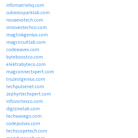
infomatrixhq.com
cubixiosparklab.com
novaevotech.com
innovextechco.com
maglinkgenius.com
magcircuitlab.com
codewavex.com
byteboostco.com
elektrabyteco.com
magconnectxpert.com
truzestgenius.com
techpulsenet.com
zephyrtechxpert.com
infovortexco.com
digizinelab.com
techwavego.com
codepulsex.com
techscopetech.com