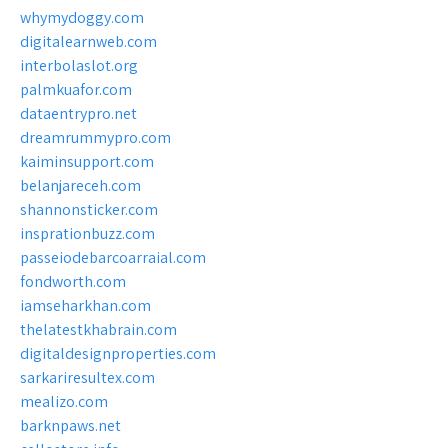
whymydoggy.com
digitalearnweb.com
interbolaslot.org
palmkuafor.com
dataentrypro.net
dreamrummypro.com
kaiminsupport.com
belanjareceh.com
shannonsticker.com
insprationbuzz.com
passeiodebarcoarraial.com
fondworth.com
iamseharkhan.com
thelatestkhabrain.com
digitaldesignproperties.com
sarkariresultex.com
mealizo.com
barknpaws.net