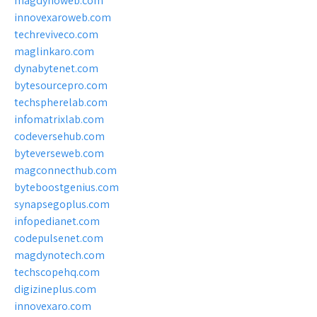
magdynoweb.com
innovexaroweb.com
techreviveco.com
maglinkaro.com
dynabytenet.com
bytesourcepro.com
techspherelab.com
infomatrixlab.com
codeversehub.com
byteverseweb.com
magconnecthub.com
byteboostgenius.com
synapsegoplus.com
infopedianet.com
codepulsenet.com
magdynotech.com
techscopehq.com
digizineplus.com
innovexaro.com