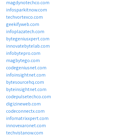
magdynotechco.com
infosparkitnow.com
techvortexco.com
geekifyweb.com
infoplazatech.com
bytegeniusxpert.com
innovatebytelab.com
infobytepro.com
magbytego.com
codegeniusnet.com
infoinsightnet.com
bytesourcehq.com
byteinsightnet.com
codepulsetechco.com
digizineweb.com
codeconnectx.com
infomatrixxpert.com
innovexaronet.com
techvistanow.com