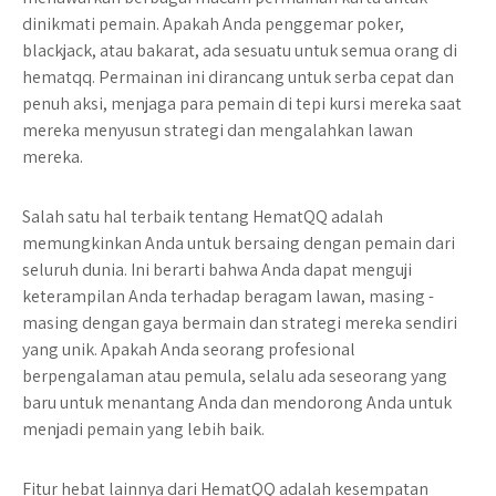
dinikmati pemain. Apakah Anda penggemar poker,
blackjack, atau bakarat, ada sesuatu untuk semua orang di
hematqq. Permainan ini dirancang untuk serba cepat dan
penuh aksi, menjaga para pemain di tepi kursi mereka saat
mereka menyusun strategi dan mengalahkan lawan
mereka.
Salah satu hal terbaik tentang HematQQ adalah
memungkinkan Anda untuk bersaing dengan pemain dari
seluruh dunia. Ini berarti bahwa Anda dapat menguji
keterampilan Anda terhadap beragam lawan, masing -
masing dengan gaya bermain dan strategi mereka sendiri
yang unik. Apakah Anda seorang profesional
berpengalaman atau pemula, selalu ada seseorang yang
baru untuk menantang Anda dan mendorong Anda untuk
menjadi pemain yang lebih baik.
Fitur hebat lainnya dari HematQQ adalah kesempatan