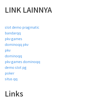
LINK LAINNYA
slot demo pragmatic
bandarqq
pkv games
dominoqq pkv
pkv
dominoqq
pkv games dominoqq
demo slot pg
poker
situs qq
Links