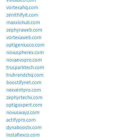
vortexahq.com
zenithifyit.com
maxxiohub.com
zephyraweb.com
vortexaweb.com
optigeniusco.com
novuspherex.com
novaevopro.com
trusparktech.com
trubrandzhq.com
boostifynet.com
nexventpro.com
zephyrtechx.com
optigoxpert.com
novuswayz.com
actifypro.com
dynaboostx.com
instaflexco.com