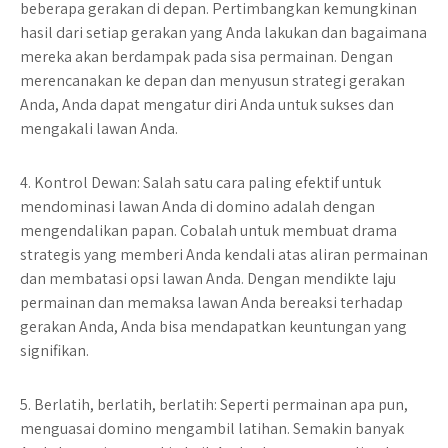
beberapa gerakan di depan. Pertimbangkan kemungkinan
hasil dari setiap gerakan yang Anda lakukan dan bagaimana
mereka akan berdampak pada sisa permainan. Dengan
merencanakan ke depan dan menyusun strategi gerakan
Anda, Anda dapat mengatur diri Anda untuk sukses dan
mengakali lawan Anda.
4. Kontrol Dewan: Salah satu cara paling efektif untuk
mendominasi lawan Anda di domino adalah dengan
mengendalikan papan. Cobalah untuk membuat drama
strategis yang memberi Anda kendali atas aliran permainan
dan membatasi opsi lawan Anda. Dengan mendikte laju
permainan dan memaksa lawan Anda bereaksi terhadap
gerakan Anda, Anda bisa mendapatkan keuntungan yang
signifikan.
5. Berlatih, berlatih, berlatih: Seperti permainan apa pun,
menguasai domino mengambil latihan. Semakin banyak