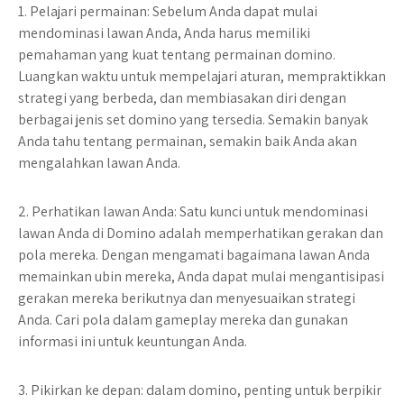
1. Pelajari permainan: Sebelum Anda dapat mulai
mendominasi lawan Anda, Anda harus memiliki
pemahaman yang kuat tentang permainan domino.
Luangkan waktu untuk mempelajari aturan, mempraktikkan
strategi yang berbeda, dan membiasakan diri dengan
berbagai jenis set domino yang tersedia. Semakin banyak
Anda tahu tentang permainan, semakin baik Anda akan
mengalahkan lawan Anda.
2. Perhatikan lawan Anda: Satu kunci untuk mendominasi
lawan Anda di Domino adalah memperhatikan gerakan dan
pola mereka. Dengan mengamati bagaimana lawan Anda
memainkan ubin mereka, Anda dapat mulai mengantisipasi
gerakan mereka berikutnya dan menyesuaikan strategi
Anda. Cari pola dalam gameplay mereka dan gunakan
informasi ini untuk keuntungan Anda.
3. Pikirkan ke depan: dalam domino, penting untuk berpikir