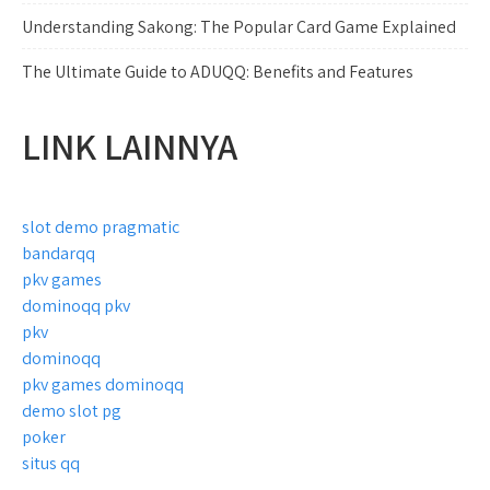
Understanding Sakong: The Popular Card Game Explained
The Ultimate Guide to ADUQQ: Benefits and Features
LINK LAINNYA
slot demo pragmatic
bandarqq
pkv games
dominoqq pkv
pkv
dominoqq
pkv games dominoqq
demo slot pg
poker
situs qq