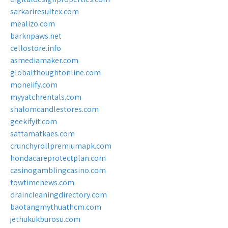
sarkariresultex.com
mealizo.com
barknpaws.net
cellostore.info
asmediamaker.com
globalthoughtonline.com
moneiify.com
myyatchrentals.com
shalomcandlestores.com
geekifyit.com
sattamatkaes.com
crunchyrollpremiumapk.com
hondacareprotectplan.com
casinogamblingcasino.com
towtimenews.com
draincleaningdirectory.com
baotangmythuathcm.com
jethukukburosu.com