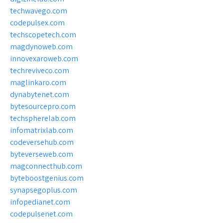
techwavego.com
codepulsex.com
techscopetech.com
magdynoweb.com
innovexaroweb.com
techreviveco.com
maglinkaro.com
dynabytenet.com
bytesourcepro.com
techspherelab.com
infomatrixlab.com
codeversehub.com
byteverseweb.com
magconnecthub.com
byteboostgenius.com
synapsegoplus.com
infopedianet.com
codepulsenet.com