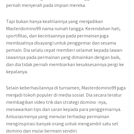
pernah menyerah pada impian mereka.
Tapi bukan hanya keahliannya yang menjadikan
Masterdomino99 nama rumah tangga. Kerendahan hati,
sportifitas, dan kecintaannya pada permainan juga
membuatnya disayangi untuk penggemar dan sesama
pemain. Dia selalu cepat memberi selamat kepada lawan-
lawannya pada permainan yang dimainkan dengan baik,
dan dia tidak pernah membiarkan kesuksesannya pergi ke
kepalanya.
Selain keberhasilannya di turnamen, Masterdomino99 juga
menjadi tokoh populer di media sosial. Dia secara teratur
membagikan video trik dan strategi domino -nya,
menawarkan tips dan saran kepada para penggemarnya.
Antusiasmenya yang menular terhadap permainan
menginspirasi banyak orang untuk mengambil satu set
domino dan mulai bermain sendiri.