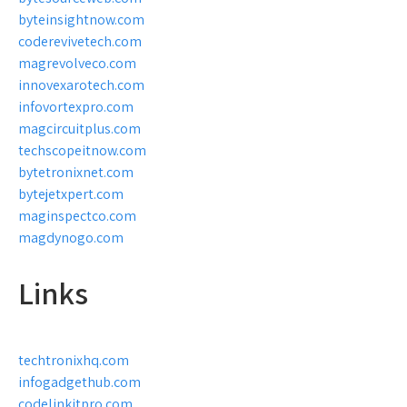
byteinsightnow.com
coderevivetech.com
magrevolveco.com
innovexarotech.com
infovortexpro.com
magcircuitplus.com
techscopeitnow.com
bytetronixnet.com
bytejetxpert.com
maginspectco.com
magdynogo.com
Links
techtronixhq.com
infogadgethub.com
codelinkitpro.com