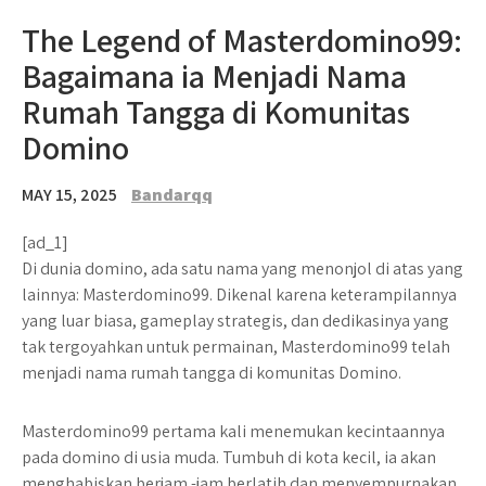
The Legend of Masterdomino99:
Bagaimana ia Menjadi Nama
Rumah Tangga di Komunitas
Domino
MAY 15, 2025
Bandarqq
[ad_1]
Di dunia domino, ada satu nama yang menonjol di atas yang
lainnya: Masterdomino99. Dikenal karena keterampilannya
yang luar biasa, gameplay strategis, dan dedikasinya yang
tak tergoyahkan untuk permainan, Masterdomino99 telah
menjadi nama rumah tangga di komunitas Domino.
Masterdomino99 pertama kali menemukan kecintaannya
pada domino di usia muda. Tumbuh di kota kecil, ia akan
menghabiskan berjam -jam berlatih dan menyempurnakan