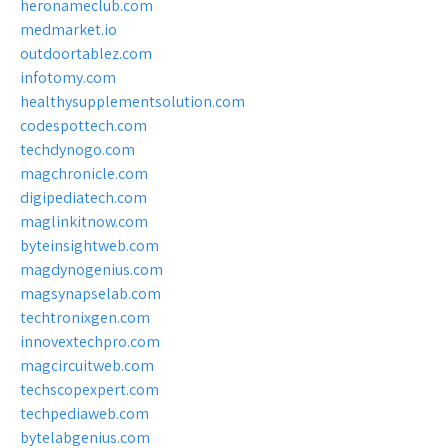
heronameclub.com
medmarket.io
outdoortablez.com
infotomy.com
healthysupplementsolution.com
codespottech.com
techdynogo.com
magchronicle.com
digipediatech.com
maglinkitnow.com
byteinsightweb.com
magdynogenius.com
magsynapselab.com
techtronixgen.com
innovextechpro.com
magcircuitweb.com
techscopexpert.com
techpediaweb.com
bytelabgenius.com