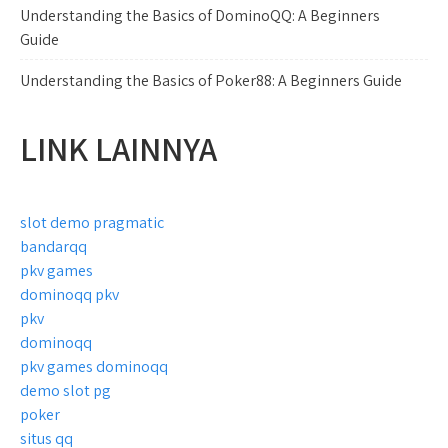
Understanding the Basics of DominoQQ: A Beginners
Guide
Understanding the Basics of Poker88: A Beginners Guide
LINK LAINNYA
slot demo pragmatic
bandarqq
pkv games
dominoqq pkv
pkv
dominoqq
pkv games dominoqq
demo slot pg
poker
situs qq