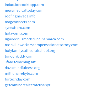
inductioncooktopp.com
newsmedicaltoday.com
roofingnevada.info
magconnectx.com
synexispro.com
holayomi.com
ligadeciclismodecundinamarca.com
nashvilleworkerscompensationattorney.com
holyfamilycathedralschool.org
londonkiddy.com
ufabetcoaching.biz
davismindfulness.org
millionairebyte.com
fortechday.com
getcaminorealestateusa.xyz