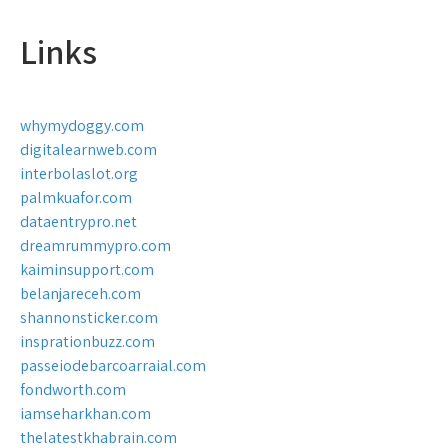
Links
whymydoggy.com
digitalearnweb.com
interbolaslot.org
palmkuafor.com
dataentrypro.net
dreamrummypro.com
kaiminsupport.com
belanjareceh.com
shannonsticker.com
insprationbuzz.com
passeiodebarcoarraial.com
fondworth.com
iamseharkhan.com
thelatestkhabrain.com