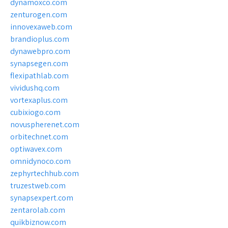
dynamoxco.com
zenturogen.com
innovexaweb.com
brandioplus.com
dynawebpro.com
synapsegen.com
flexipathlab.com
vividushq.com
vortexaplus.com
cubixiogo.com
novuspherenet.com
orbitechnet.com
optiwavex.com
omnidynoco.com
zephyrtechhub.com
truzestweb.com
synapsexpert.com
zentarolab.com
quikbiznow.com