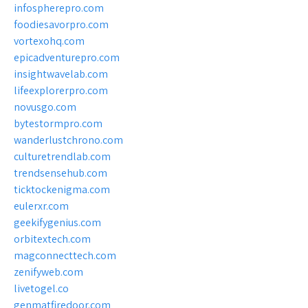
infospherepro.com
foodiesavorpro.com
vortexohq.com
epicadventurepro.com
insightwavelab.com
lifeexplorerpro.com
novusgo.com
bytestormpro.com
wanderlustchrono.com
culturetrendlab.com
trendsensehub.com
ticktockenigma.com
eulerxr.com
geekifygenius.com
orbitextech.com
magconnecttech.com
zenifyweb.com
livetogel.co
genmatfiredoor.com