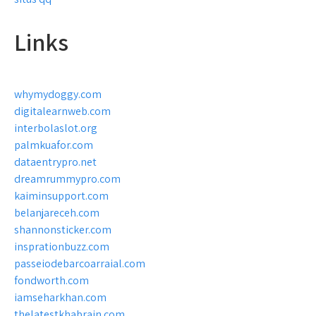
Links
whymydoggy.com
digitalearnweb.com
interbolaslot.org
palmkuafor.com
dataentrypro.net
dreamrummypro.com
kaiminsupport.com
belanjareceh.com
shannonsticker.com
insprationbuzz.com
passeiodebarcoarraial.com
fondworth.com
iamseharkhan.com
thelatestkhabrain.com