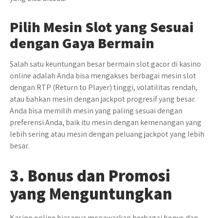
Pilih Mesin Slot yang Sesuai
dengan Gaya Bermain
Salah satu keuntungan besar bermain slot gacor di kasino
online adalah Anda bisa mengakses berbagai mesin slot
dengan RTP (Return to Player) tinggi, volatilitas rendah,
atau bahkan mesin dengan jackpot progresif yang besar.
Anda bisa memilih mesin yang paling sesuai dengan
preferensi Anda, baik itu mesin dengan kemenangan yang
lebih sering atau mesin dengan peluang jackpot yang lebih
besar.
3. Bonus dan Promosi
yang Menguntungkan
Kasino online biasanya menawarkan berbagai bonus dan