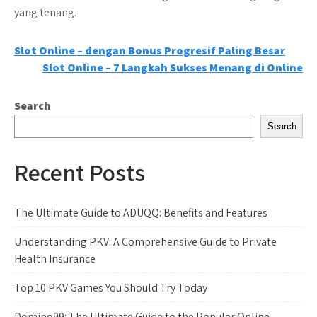
yang tenang.
Post
Slot Online – dengan Bonus Progresif Paling Besar
Slot Online – 7 Langkah Sukses Menang di Online
navigation
Search
Search
Recent Posts
The Ultimate Guide to ADUQQ: Benefits and Features
Understanding PKV: A Comprehensive Guide to Private
Health Insurance
Top 10 PKV Games You Should Try Today
Domino99: The Ultimate Guide to the Popular Online