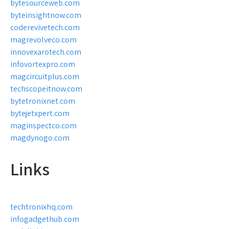
bytesourceweb.com
byteinsightnow.com
coderevivetech.com
magrevolveco.com
innovexarotech.com
infovortexpro.com
magcircuitplus.com
techscopeitnow.com
bytetronixnet.com
bytejetxpert.com
maginspectco.com
magdynogo.com
Links
techtronixhq.com
infogadgethub.com