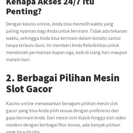
Kenapa Akses 24/7 Itu
Penting?
Dengan kasino online, Anda bisa memilih waktu yang
paling nyaman bagi Anda untuk bermain. Tidak ada tekanan
waktu, sehingga Anda bisa bermain dalam kondisi santai
tanpa terburu-buru. Ini memberi Anda fleksibilitas untuk
menikmati permainan kapan saja, baik di siang hari maupun
malam hari.
2. Berbagai Pilihan Mesin
Slot Gacor
Kasino online menawarkan beragam pilihan mesin slot
gacor yang bisa Anda pilih sesuai dengan preferensi dan
gaya bermain Anda. Dari mesin slot klasik hingga slot video
modern dengan berbagai fitur bonus, ada banyak pilihan
yang bisa dicoba.