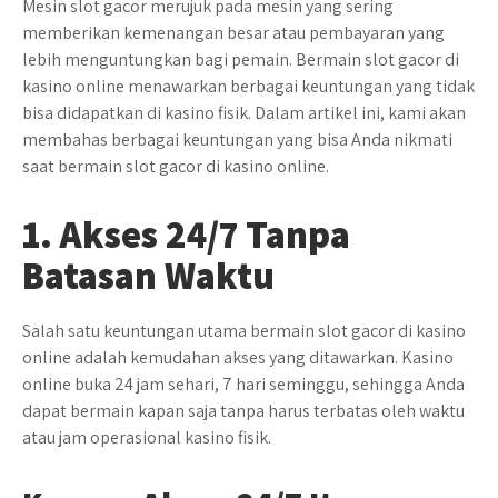
Mesin slot gacor merujuk pada mesin yang sering
memberikan kemenangan besar atau pembayaran yang
lebih menguntungkan bagi pemain. Bermain slot gacor di
kasino online menawarkan berbagai keuntungan yang tidak
bisa didapatkan di kasino fisik. Dalam artikel ini, kami akan
membahas berbagai keuntungan yang bisa Anda nikmati
saat bermain slot gacor di kasino online.
1. Akses 24/7 Tanpa
Batasan Waktu
Salah satu keuntungan utama bermain slot gacor di kasino
online adalah kemudahan akses yang ditawarkan. Kasino
online buka 24 jam sehari, 7 hari seminggu, sehingga Anda
dapat bermain kapan saja tanpa harus terbatas oleh waktu
atau jam operasional kasino fisik.