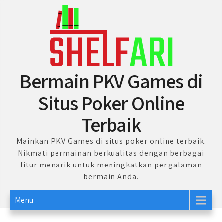
Skip
to
content
Bermain PKV Games di
Situs Poker Online
Terbaik
Mainkan PKV Games di situs poker online terbaik.
Nikmati permainan berkualitas dengan berbagai
fitur menarik untuk meningkatkan pengalaman
bermain Anda.
Menu