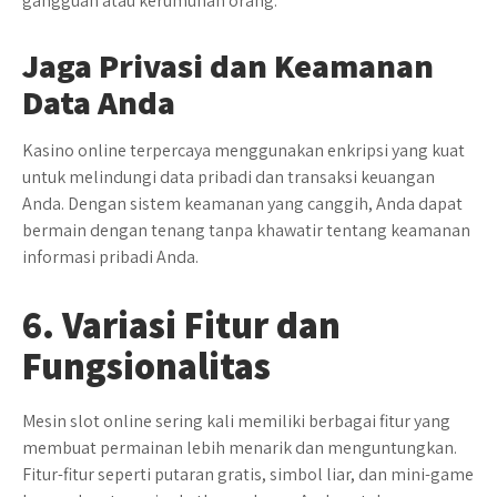
gangguan atau kerumunan orang.
Jaga Privasi dan Keamanan
Data Anda
Kasino online terpercaya menggunakan enkripsi yang kuat
untuk melindungi data pribadi dan transaksi keuangan
Anda. Dengan sistem keamanan yang canggih, Anda dapat
bermain dengan tenang tanpa khawatir tentang keamanan
informasi pribadi Anda.
6. Variasi Fitur dan
Fungsionalitas
Mesin slot online sering kali memiliki berbagai fitur yang
membuat permainan lebih menarik dan menguntungkan.
Fitur-fitur seperti putaran gratis, simbol liar, dan mini-game