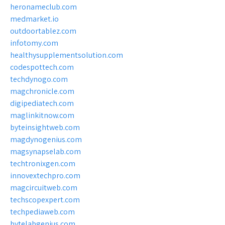
heronameclub.com
medmarket.io
outdoortablez.com
infotomy.com
healthysupplementsolution.com
codespottech.com
techdynogo.com
magchronicle.com
digipediatech.com
maglinkitnow.com
byteinsightweb.com
magdynogenius.com
magsynapselab.com
techtronixgen.com
innovextechpro.com
magcircuitweb.com
techscopexpert.com
techpediaweb.com
bytelabgenius.com