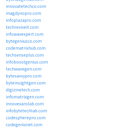
innovatetechco.com
magdynopro.com
infoplazapro.com
techreviveit.com
infowavexpert.com
bytegeniusco.com
codematrixhub.com
techsenseplus.com
infoboostgenius.com
techwavegen.com
bytesavvypro.com
byteinsightgen.com
digizinetech.com
infomatrixgen.com
innovexarolab.com
infobytetechlab.com
codespherepro.com
codegenixnet.com