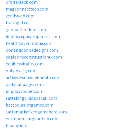
orbitextech.com
magconnecttech.com
zenifyweb.com
livetogel.co
genmatfiredoor.com
findlascegasproperties.com
healthhavenrobbie.com
donanddonnadesigns.com
eagleoneconstructiontx.com
equiflexvitality.com
onlylovesg.com
activedesenvolvimento.com
dailyhubpages.com
idnplaysbobet.com
sattakingvikidadacall.com
bestbolaslotgames.com
sattamatkafixedgamehere.com
entrepreneurguardian.com
hibaby.info