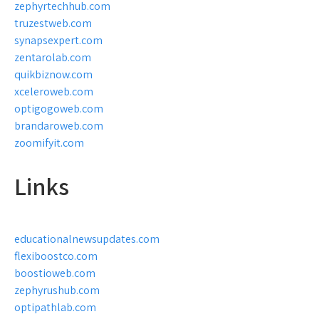
zephyrtechhub.com
truzestweb.com
synapsexpert.com
zentarolab.com
quikbiznow.com
xceleroweb.com
optigogoweb.com
brandaroweb.com
zoomifyit.com
Links
educationalnewsupdates.com
flexiboostco.com
boostioweb.com
zephyrushub.com
optipathlab.com