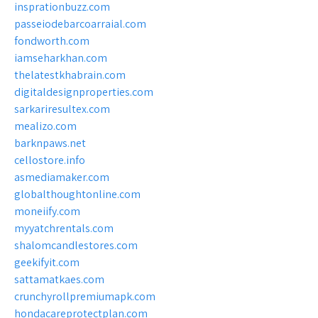
insprationbuzz.com
passeiodebarcoarraial.com
fondworth.com
iamseharkhan.com
thelatestkhabrain.com
digitaldesignproperties.com
sarkariresultex.com
mealizo.com
barknpaws.net
cellostore.info
asmediamaker.com
globalthoughtonline.com
moneiify.com
myyatchrentals.com
shalomcandlestores.com
geekifyit.com
sattamatkaes.com
crunchyrollpremiumapk.com
hondacareprotectplan.com