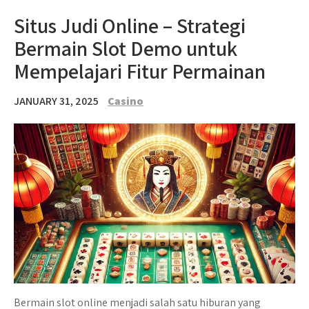
Situs Judi Online – Strategi
Bermain Slot Demo untuk
Mempelajari Fitur Permainan
JANUARY 31, 2025
Casino
Bermain slot online menjadi salah satu hiburan yang