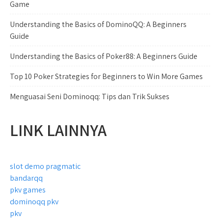
Game
Understanding the Basics of DominoQQ: A Beginners
Guide
Understanding the Basics of Poker88: A Beginners Guide
Top 10 Poker Strategies for Beginners to Win More Games
Menguasai Seni Dominoqq: Tips dan Trik Sukses
LINK LAINNYA
slot demo pragmatic
bandarqq
pkv games
dominoqq pkv
pkv