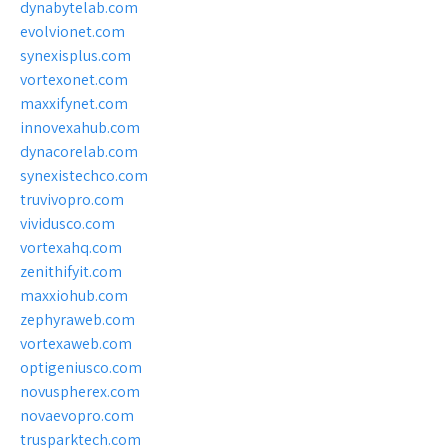
dynabytelab.com
evolvionet.com
synexisplus.com
vortexonet.com
maxxifynet.com
innovexahub.com
dynacorelab.com
synexistechco.com
truvivopro.com
vividusco.com
vortexahq.com
zenithifyit.com
maxxiohub.com
zephyraweb.com
vortexaweb.com
optigeniusco.com
novuspherex.com
novaevopro.com
trusparktech.com