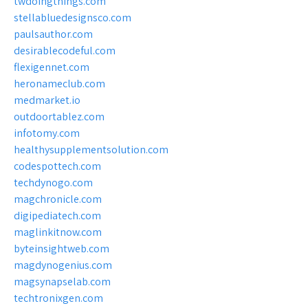
twdoingthings.com
stellabluedesignsco.com
paulsauthor.com
desirablecodeful.com
flexigennet.com
heronameclub.com
medmarket.io
outdoortablez.com
infotomy.com
healthysupplementsolution.com
codespottech.com
techdynogo.com
magchronicle.com
digipediatech.com
maglinkitnow.com
byteinsightweb.com
magdynogenius.com
magsynapselab.com
techtronixgen.com