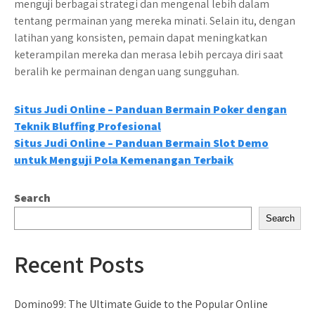
menguji berbagai strategi dan mengenal lebih dalam
tentang permainan yang mereka minati. Selain itu, dengan
latihan yang konsisten, pemain dapat meningkatkan
keterampilan mereka dan merasa lebih percaya diri saat
beralih ke permainan dengan uang sungguhan.
Post
Situs Judi Online – Panduan Bermain Poker dengan
Teknik Bluffing Profesional
navigation
Situs Judi Online – Panduan Bermain Slot Demo
untuk Menguji Pola Kemenangan Terbaik
Search
Search
Recent Posts
Domino99: The Ultimate Guide to the Popular Online