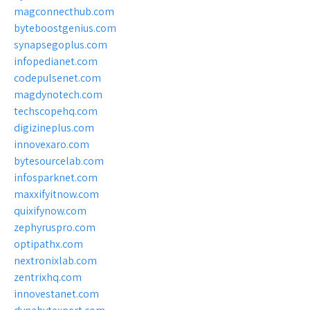
magconnecthub.com
byteboostgenius.com
synapsegoplus.com
infopedianet.com
codepulsenet.com
magdynotech.com
techscopehq.com
digizineplus.com
innovexaro.com
bytesourcelab.com
infosparknet.com
maxxifyitnow.com
quixifynow.com
zephyruspro.com
optipathx.com
nextronixlab.com
zentrixhq.com
innovestanet.com