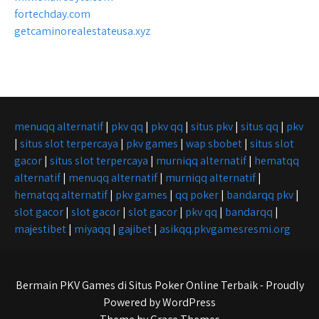
fortechday.com
getcaminorealestateusa.xyz
menuqq alternatif
|
pkv qq
|
pkv qq
|
situs pkv
|
situs qq
|
pkv
|
situs slot terpercaya
|
pkv games
|
wap sbobet
|
situs slot
gacor
|
situs slot terpercaya
|
murniqq alternatif
|
hematqq
alternatif
|
menuqq alternatif
|
murniqq alternatif
|
hematqq alternatif
|
pkv games
|
qq poker
|
bandarqq pkv
|
slot gacor
|
slot gacor
|
slot gacor
|
pkv qq
|
bandarqq
|
majestibet
|
miyaqq
|
gajibet
|
asikqq.pkvgamesresmi.org
Bermain PKV Games di Situs Poker Online Terbaik - Proudly
Powered by WordPress