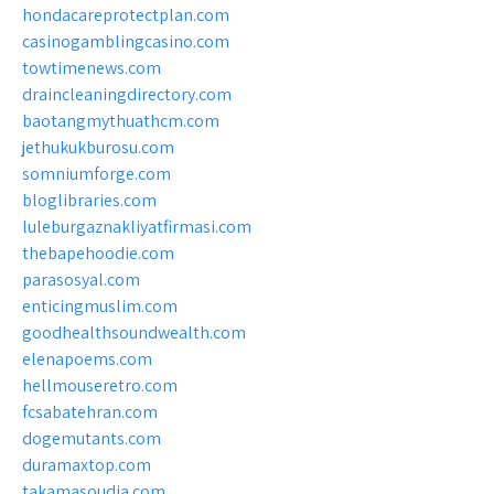
hondacareprotectplan.com
casinogamblingcasino.com
towtimenews.com
draincleaningdirectory.com
baotangmythuathcm.com
jethukukburosu.com
somniumforge.com
bloglibraries.com
luleburgaznakliyatfirmasi.com
thebapehoodie.com
parasosyal.com
enticingmuslim.com
goodhealthsoundwealth.com
elenapoems.com
hellmouseretro.com
fcsabatehran.com
dogemutants.com
duramaxtop.com
takamasoudia.com