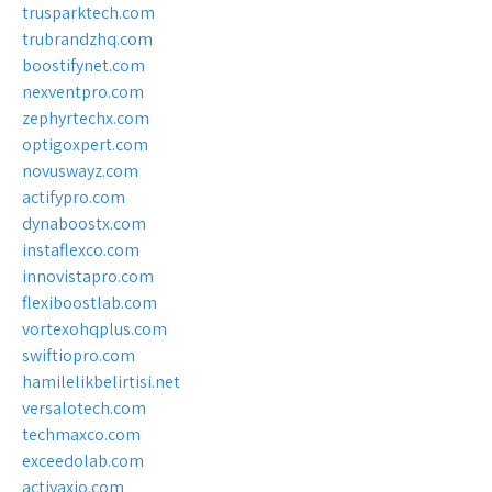
trusparktech.com
trubrandzhq.com
boostifynet.com
nexventpro.com
zephyrtechx.com
optigoxpert.com
novuswayz.com
actifypro.com
dynaboostx.com
instaflexco.com
innovistapro.com
flexiboostlab.com
vortexohqplus.com
swiftiopro.com
hamilelikbelirtisi.net
versalotech.com
techmaxco.com
exceedolab.com
activaxio.com