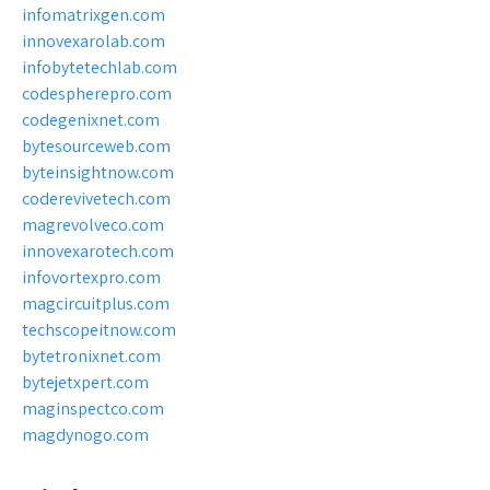
infomatrixgen.com
innovexarolab.com
infobytetechlab.com
codespherepro.com
codegenixnet.com
bytesourceweb.com
byteinsightnow.com
coderevivetech.com
magrevolveco.com
innovexarotech.com
infovortexpro.com
magcircuitplus.com
techscopeitnow.com
bytetronixnet.com
bytejetxpert.com
maginspectco.com
magdynogo.com