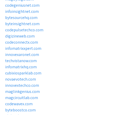
codegeniusnet.com
infoinsightnet.com
bytesourcehq.com
byteinsightnet.com
codepulsetechco.com
digizineweb.com
codeconnectx.com
infomatrixxpert.com
innovexaronet.com
techvistanow.com
infomatrixhq.com
cubixiosparklab.com
novaevotech.com
innovextechco.com
maglinkgenius.com
magcircuitlab.com
codewavex.com
byteboostco.com