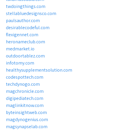
twdoingthings.com
stellabluedesignsco.com
paulsauthor.com
desirablecodeful.com
flexigennet.com
heronameclub.com
medmarket.io
outdoortablez.com
infotomy.com
healthysupplementsolution.com
codespottech.com
techdynogo.com
magchronicle.com
digipediatech.com
maglinkitnow.com
byteinsightweb.com
magdynogenius.com
magsynapselab.com