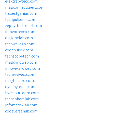
elektrabyteco.com
magconnectxpert.com
truzestgenius.com
techpulsenet.com
zephyrtechxpert.com
infovortexco.com
digizinelab.com
techwavego.com
codepulsex.com
techscopetech.com
magdynoweb.com
innovexaroweb.com
techreviveco.com
maglinkaro.com
dynabytenet.com
bytesourcepro.com
techspherelab.com
infomatrixlab.com
codeversehub.com