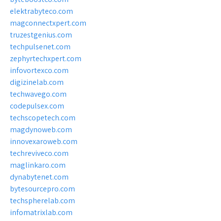
elektrabyteco.com
magconnectxpert.com
truzestgenius.com
techpulsenet.com
zephyrtechxpert.com
infovortexco.com
digizinelab.com
techwavego.com
codepulsex.com
techscopetech.com
magdynoweb.com
innovexaroweb.com
techreviveco.com
maglinkaro.com
dynabytenet.com
bytesourcepro.com
techspherelab.com
infomatrixlab.com