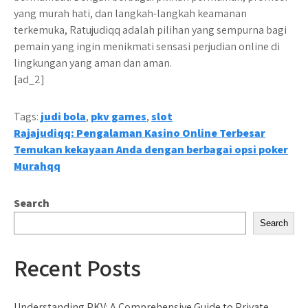
yang murah hati, dan langkah-langkah keamanan
terkemuka, Ratujudiqq adalah pilihan yang sempurna bagi
pemain yang ingin menikmati sensasi perjudian online di
lingkungan yang aman dan aman.
[ad_2]
Tags:
judi bola
,
pkv games
,
slot
Post
Rajajudiqq: Pengalaman Kasino Online Terbesar
Temukan kekayaan Anda dengan berbagai opsi poker
navigation
Murahqq
Search
Search
Recent Posts
Understanding PKV: A Comprehensive Guide to Private