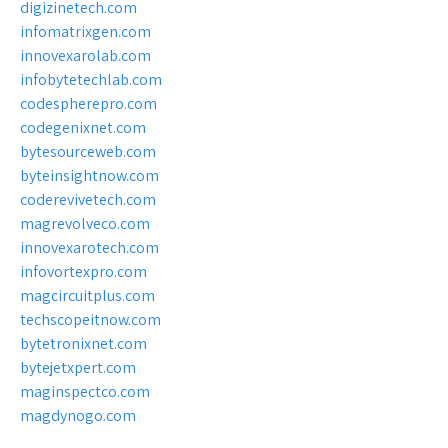
digizinetech.com
infomatrixgen.com
innovexarolab.com
infobytetechlab.com
codespherepro.com
codegenixnet.com
bytesourceweb.com
byteinsightnow.com
coderevivetech.com
magrevolveco.com
innovexarotech.com
infovortexpro.com
magcircuitplus.com
techscopeitnow.com
bytetronixnet.com
bytejetxpert.com
maginspectco.com
magdynogo.com