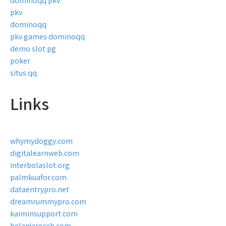
dominoqq pkv
pkv
dominoqq
pkv games dominoqq
demo slot pg
poker
situs qq
Links
whymydoggy.com
digitalearnweb.com
interbolaslot.org
palmkuafor.com
dataentrypro.net
dreamrummypro.com
kaiminsupport.com
belanjareceh.com