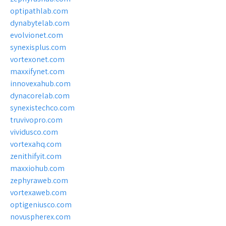
optipathlab.com
dynabytelab.com
evolvionet.com
synexisplus.com
vortexonet.com
maxxifynet.com
innovexahub.com
dynacorelab.com
synexistechco.com
truvivopro.com
vividusco.com
vortexahq.com
zenithifyit.com
maxxiohub.com
zephyraweb.com
vortexaweb.com
optigeniusco.com
novuspherex.com