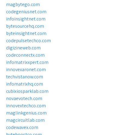
magbytego.com
codegeniusnet.com
infoinsightnet.com
bytesourcehq.com
byteinsightnet.com
codepulsetechco.com
digizineweb.com
codeconnectx.com
infomatrixxpert.com
innovexaronet.com
techvistanow.com
infomatrixhq.com
cubixiosparklab.com
novaevotech.com
innovextechco.com
maglinkgenius.com
magcircuitlab.com
codewavex.com
byteboostco.com