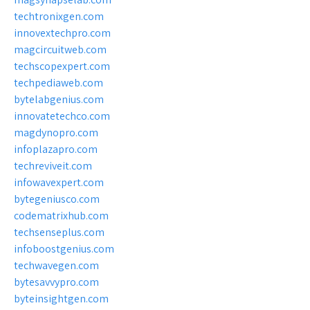
techtronixgen.com
innovextechpro.com
magcircuitweb.com
techscopexpert.com
techpediaweb.com
bytelabgenius.com
innovatetechco.com
magdynopro.com
infoplazapro.com
techreviveit.com
infowavexpert.com
bytegeniusco.com
codematrixhub.com
techsenseplus.com
infoboostgenius.com
techwavegen.com
bytesavvypro.com
byteinsightgen.com