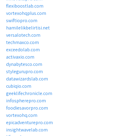
flexiboostlab.com
vortexohqplus.com
swiftiopro.com
hamilelikbelirtisi.net
versalotech.com
techmaxco.com
exceedolab.com
activaxio.com
dynabytesco.com
stylegurupro.com
datawizardslab.com
cubiqio.com
geeklifechronicle.com
infospherepro.com
foodiesavorpro.com
vortexohq.com
epicadventurepro.com
insightwavelab.com