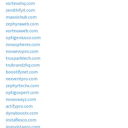
vortexahq.com
zenithifyit.com
maxxiohub.com
zephyraweb.com
vortexaweb.com
optigeniusco.com
novuspherex.com
novaevopro.com
trusparktech.com
trubrandzhq.com
boostifynet.com
nexventpro.com
zephyrtechx.com
optigoxpert.com
novuswayz.com
actifypro.com
dynaboostx.com
instaflexco.com
innovistapro.com