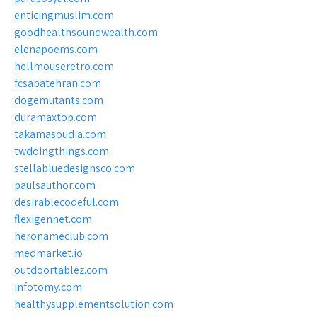
enticingmuslim.com
goodhealthsoundwealth.com
elenapoems.com
hellmouseretro.com
fcsabatehran.com
dogemutants.com
duramaxtop.com
takamasoudia.com
twdoingthings.com
stellabluedesignsco.com
paulsauthor.com
desirablecodeful.com
flexigennet.com
heronameclub.com
medmarket.io
outdoortablez.com
infotomy.com
healthysupplementsolution.com