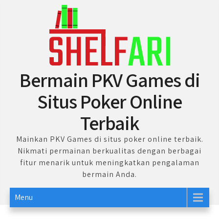
Skip
to
content
Bermain PKV Games di
Situs Poker Online
Terbaik
Mainkan PKV Games di situs poker online terbaik.
Nikmati permainan berkualitas dengan berbagai
fitur menarik untuk meningkatkan pengalaman
bermain Anda.
Menu