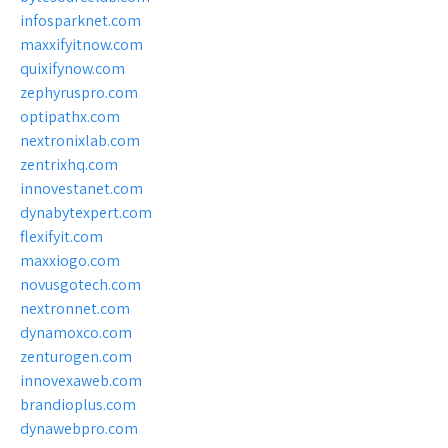
infosparknet.com
maxxifyitnow.com
quixifynow.com
zephyruspro.com
optipathx.com
nextronixlab.com
zentrixhq.com
innovestanet.com
dynabytexpert.com
flexifyit.com
maxxiogo.com
novusgotech.com
nextronnet.com
dynamoxco.com
zenturogen.com
innovexaweb.com
brandioplus.com
dynawebpro.com