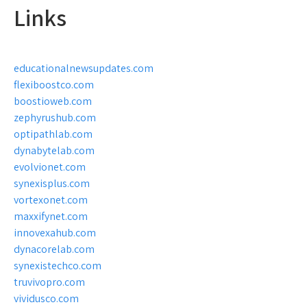
Links
educationalnewsupdates.com
flexiboostco.com
boostioweb.com
zephyrushub.com
optipathlab.com
dynabytelab.com
evolvionet.com
synexisplus.com
vortexonet.com
maxxifynet.com
innovexahub.com
dynacorelab.com
synexistechco.com
truvivopro.com
vividusco.com