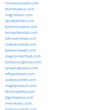
innovexaroweb.com
techreviveco.com
maglinkaro.com
dynabytenet.com
bytesourcepro.com
techspherelab.com
infomatrixlab.com
codeversehub.com
byteverseweb.com
magconnecthub.com
byteboostgenius.com
synapsegoplus.com
infopedianet.com
codepulsenet.com
magdynotech.com
techscopehq.com
digizineplus.com
innovexaro.com
bytesourcelab.com