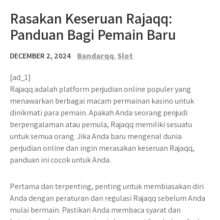
Rasakan Keseruan Rajaqq:
Panduan Bagi Pemain Baru
DECEMBER 2, 2024
Bandarqq
,
Slot
[ad_1]
Rajaqq adalah platform perjudian online populer yang
menawarkan berbagai macam permainan kasino untuk
dinikmati para pemain. Apakah Anda seorang penjudi
berpengalaman atau pemula, Rajaqq memiliki sesuatu
untuk semua orang. Jika Anda baru mengenal dunia
perjudian online dan ingin merasakan keseruan Rajaqq,
panduan ini cocok untuk Anda.
Pertama dan terpenting, penting untuk membiasakan diri
Anda dengan peraturan dan regulasi Rajaqq sebelum Anda
mulai bermain. Pastikan Anda membaca syarat dan