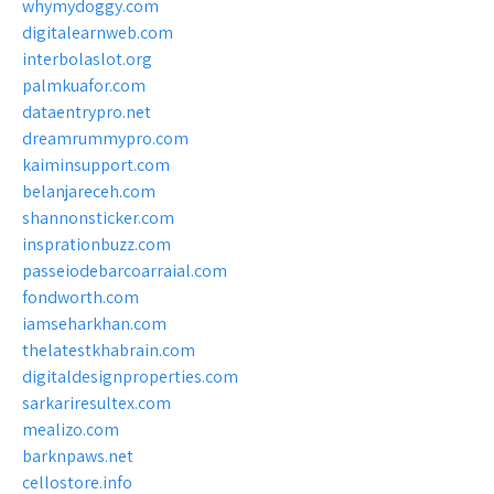
whymydoggy.com
digitalearnweb.com
interbolaslot.org
palmkuafor.com
dataentrypro.net
dreamrummypro.com
kaiminsupport.com
belanjareceh.com
shannonsticker.com
insprationbuzz.com
passeiodebarcoarraial.com
fondworth.com
iamseharkhan.com
thelatestkhabrain.com
digitaldesignproperties.com
sarkariresultex.com
mealizo.com
barknpaws.net
cellostore.info