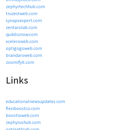
zephyrtechhub.com
truzestweb.com
synapsexpert.com
zentarolab.com
quikbiznow.com
xceleroweb.com
optigogoweb.com
brandaroweb.com
zoomifyit.com
Links
educationalnewsupdates.com
flexiboostco.com
boostioweb.com
zephyrushub.com
optipathlab.com