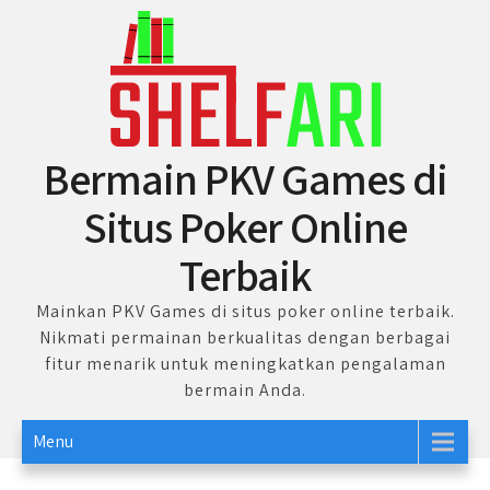
Skip
to
content
Bermain PKV Games di
Situs Poker Online
Terbaik
Mainkan PKV Games di situs poker online terbaik.
Nikmati permainan berkualitas dengan berbagai
fitur menarik untuk meningkatkan pengalaman
bermain Anda.
Menu