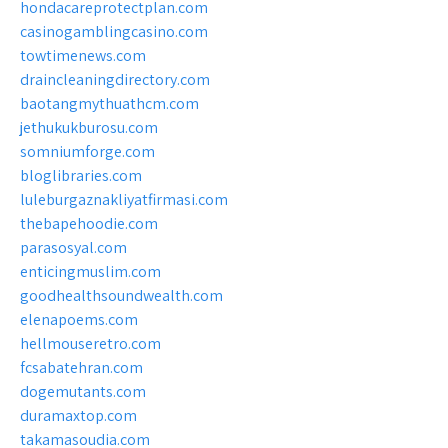
hondacareprotectplan.com
casinogamblingcasino.com
towtimenews.com
draincleaningdirectory.com
baotangmythuathcm.com
jethukukburosu.com
somniumforge.com
bloglibraries.com
luleburgaznakliyatfirmasi.com
thebapehoodie.com
parasosyal.com
enticingmuslim.com
goodhealthsoundwealth.com
elenapoems.com
hellmouseretro.com
fcsabatehran.com
dogemutants.com
duramaxtop.com
takamasoudia.com