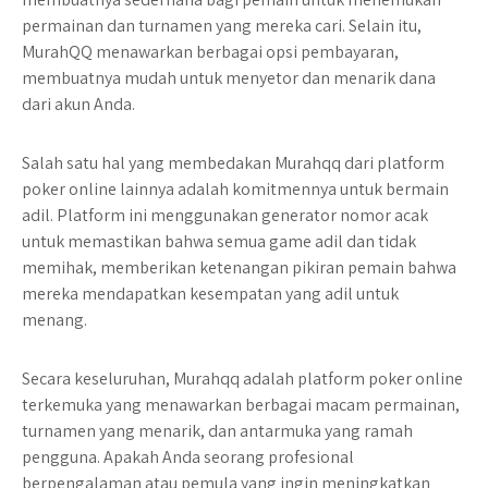
permainan dan turnamen yang mereka cari. Selain itu,
MurahQQ menawarkan berbagai opsi pembayaran,
membuatnya mudah untuk menyetor dan menarik dana
dari akun Anda.
Salah satu hal yang membedakan Murahqq dari platform
poker online lainnya adalah komitmennya untuk bermain
adil. Platform ini menggunakan generator nomor acak
untuk memastikan bahwa semua game adil dan tidak
memihak, memberikan ketenangan pikiran pemain bahwa
mereka mendapatkan kesempatan yang adil untuk
menang.
Secara keseluruhan, Murahqq adalah platform poker online
terkemuka yang menawarkan berbagai macam permainan,
turnamen yang menarik, dan antarmuka yang ramah
pengguna. Apakah Anda seorang profesional
berpengalaman atau pemula yang ingin meningkatkan