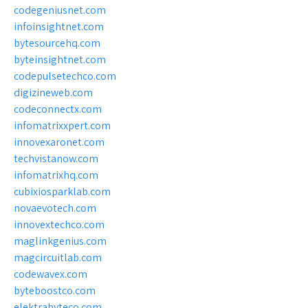
codegeniusnet.com
infoinsightnet.com
bytesourcehq.com
byteinsightnet.com
codepulsetechco.com
digizineweb.com
codeconnectx.com
infomatrixxpert.com
innovexaronet.com
techvistanow.com
infomatrixhq.com
cubixiosparklab.com
novaevotech.com
innovextechco.com
maglinkgenius.com
magcircuitlab.com
codewavex.com
byteboostco.com
elektrabyteco.com