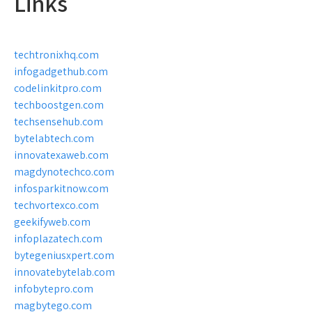
Links
techtronixhq.com
infogadgethub.com
codelinkitpro.com
techboostgen.com
techsensehub.com
bytelabtech.com
innovatexaweb.com
magdynotechco.com
infosparkitnow.com
techvortexco.com
geekifyweb.com
infoplazatech.com
bytegeniusxpert.com
innovatebytelab.com
infobytepro.com
magbytego.com