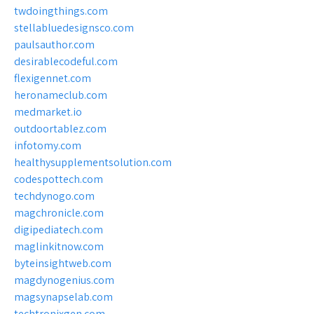
twdoingthings.com
stellabluedesignsco.com
paulsauthor.com
desirablecodeful.com
flexigennet.com
heronameclub.com
medmarket.io
outdoortablez.com
infotomy.com
healthysupplementsolution.com
codespottech.com
techdynogo.com
magchronicle.com
digipediatech.com
maglinkitnow.com
byteinsightweb.com
magdynogenius.com
magsynapselab.com
techtronixgen.com