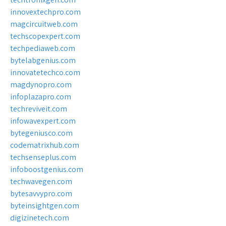
innovextechpro.com
magcircuitweb.com
techscopexpert.com
techpediaweb.com
bytelabgenius.com
innovatetechco.com
magdynopro.com
infoplazapro.com
techreviveit.com
infowavexpert.com
bytegeniusco.com
codematrixhub.com
techsenseplus.com
infoboostgenius.com
techwavegen.com
bytesavvypro.com
byteinsightgen.com
digizinetech.com