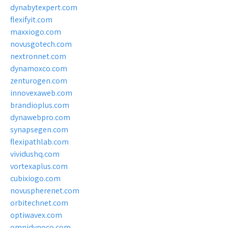
dynabytexpert.com
flexifyit.com
maxxiogo.com
novusgotech.com
nextronnet.com
dynamoxco.com
zenturogen.com
innovexaweb.com
brandioplus.com
dynawebpro.com
synapsegen.com
flexipathlab.com
vividushq.com
vortexaplus.com
cubixiogo.com
novuspherenet.com
orbitechnet.com
optiwavex.com
omnidynoco.com