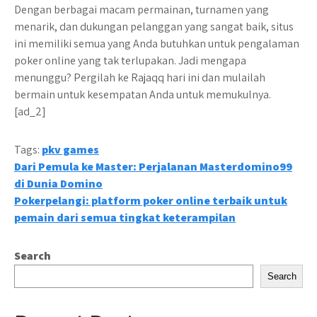
Dengan berbagai macam permainan, turnamen yang
menarik, dan dukungan pelanggan yang sangat baik, situs
ini memiliki semua yang Anda butuhkan untuk pengalaman
poker online yang tak terlupakan. Jadi mengapa
menunggu? Pergilah ke Rajaqq hari ini dan mulailah
bermain untuk kesempatan Anda untuk memukulnya.
[ad_2]
Tags:
pkv games
Post
Dari Pemula ke Master: Perjalanan Masterdomino99
di Dunia Domino
navigation
Pokerpelangi: platform poker online terbaik untuk
pemain dari semua tingkat keterampilan
Search
Search