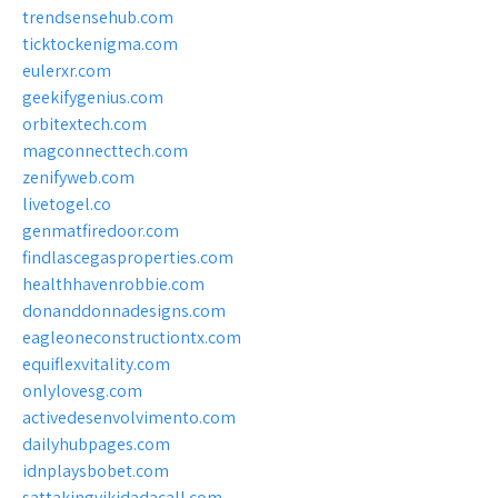
trendsensehub.com
ticktockenigma.com
eulerxr.com
geekifygenius.com
orbitextech.com
magconnecttech.com
zenifyweb.com
livetogel.co
genmatfiredoor.com
findlascegasproperties.com
healthhavenrobbie.com
donanddonnadesigns.com
eagleoneconstructiontx.com
equiflexvitality.com
onlylovesg.com
activedesenvolvimento.com
dailyhubpages.com
idnplaysbobet.com
sattakingvikidadacall.com