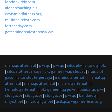
londonkiddy.com
ufabetcoaching.biz
davismindfulness.org
millionairebyte.com
fortechday.com
getcaminorealestateusa.xyz
menuqq alternatif
|
pkv qq
|
pkv qq
|
situs pkv
|
situs qq
|
pkv
|
situs slot terpercaya
|
pkv games
|
wap sbobet
|
situs slot
gacor
|
situs slot terpercaya
|
murniqq alternatif
|
hematqq
alternatif
|
menuqq alternatif
|
murniqq alternatif
|
hematqq alternatif
|
pkv games
|
qq poker
|
bandarqq pkv
|
slot gacor
|
slot gacor
|
slot gacor
|
pkv qq
|
bandarqq
|
majestibet
|
miyaqq
|
gajibet
|
asikqq.pkvgamesresmi.org