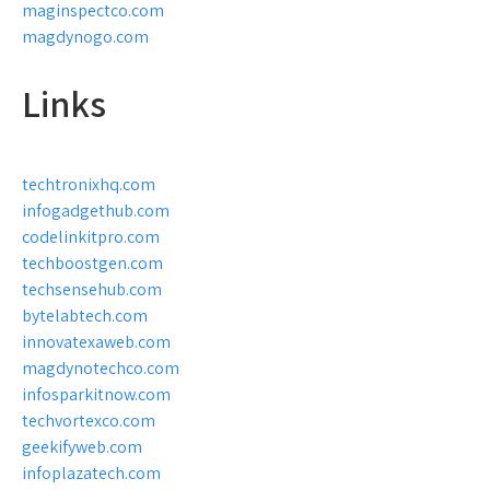
maginspectco.com
magdynogo.com
Links
techtronixhq.com
infogadgethub.com
codelinkitpro.com
techboostgen.com
techsensehub.com
bytelabtech.com
innovatexaweb.com
magdynotechco.com
infosparkitnow.com
techvortexco.com
geekifyweb.com
infoplazatech.com