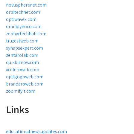
novuspherenet.com
orbitechnet.com
optiwavex.com
omnidynoco.com
zephyrtechhub.com
truzestweb.com
synapsexpert.com
zentarolab.com
quikbiznow.com
xceleroweb.com
optigogoweb.com
brandaroweb.com
zoomifyit.com
Links
educationalnewsupdates.com