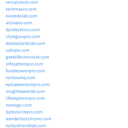
versalotech.com
techmaxco.com
exceedolab.com
activaxio.com
dynabytesco.com
stylegurupro.com
datawizardslab.com
cubiqio.com
geeklifechronicle.com
infospherepro.com
foodiesavorpro.com
vortexohq.com
epicadventurepro.com
insightwavelab.com
lifeexplorerpro.com
novusgo.com
bytestormpro.com
wanderlustchrono.com
culturetrendlab.com