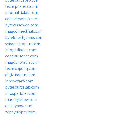
bytesourcepro.com
techspherelab.com
infomatrixlab.com
codeversehub.com
byteverseweb.com
magconnecthub.com
byteboostgenius.com
synapsegoplus.com
infopedianet.com
codepulsenet.com
magdynotech.com
techscopehq.com
digizineplus.com
innovexaro.com
bytesourcelab.com
infosparknet.com
maxxifyitnow.com
quixifynow.com
zephyruspro.com