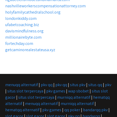
nashvilleworkerscompensationattorney.com
holyfamilycathedralschool.org
londonkiddy.com
ufabetcoaching.biz
davismindfulness.org
millionairebyte.com
fortechday.com
getcaminorealestateusa.xyz
menuqq alternatif
|
pkv qq
|
pkv qq
|
situs pkv
|
situs qq
|
pkv
|
situs slot terpercaya
|
pkv games
|
wap sbobet
|
situs slot
gacor
|
situs slot terpercaya
|
murniqq alternatif
|
hematqq
alternatif
|
menuqq alternatif
|
murniqq alternatif
|
hematqq alternatif
|
pkv games
|
qq poker
|
bandarqq pkv
|
slot gacor
|
slot gacor
|
slot gacor
|
pkv qq
|
bandarqq
|