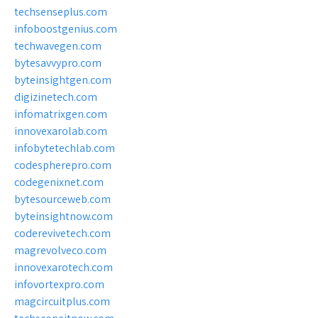
techsenseplus.com
infoboostgenius.com
techwavegen.com
bytesavvypro.com
byteinsightgen.com
digizinetech.com
infomatrixgen.com
innovexarolab.com
infobytetechlab.com
codespherepro.com
codegenixnet.com
bytesourceweb.com
byteinsightnow.com
coderevivetech.com
magrevolveco.com
innovexarotech.com
infovortexpro.com
magcircuitplus.com