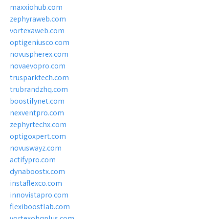
maxxiohub.com
zephyraweb.com
vortexaweb.com
optigeniusco.com
novuspherex.com
novaevopro.com
trusparktech.com
trubrandzhq.com
boostifynet.com
nexventpro.com
zephyrtechx.com
optigoxpert.com
novuswayz.com
actifypro.com
dynaboostx.com
instaflexco.com
innovistapro.com
flexiboostlab.com
vortexohqplus.com