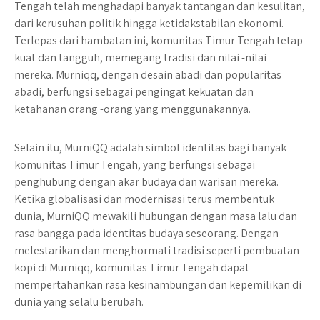
Tengah telah menghadapi banyak tantangan dan kesulitan,
dari kerusuhan politik hingga ketidakstabilan ekonomi.
Terlepas dari hambatan ini, komunitas Timur Tengah tetap
kuat dan tangguh, memegang tradisi dan nilai -nilai
mereka. Murniqq, dengan desain abadi dan popularitas
abadi, berfungsi sebagai pengingat kekuatan dan
ketahanan orang -orang yang menggunakannya.
Selain itu, MurniQQ adalah simbol identitas bagi banyak
komunitas Timur Tengah, yang berfungsi sebagai
penghubung dengan akar budaya dan warisan mereka.
Ketika globalisasi dan modernisasi terus membentuk
dunia, MurniQQ mewakili hubungan dengan masa lalu dan
rasa bangga pada identitas budaya seseorang. Dengan
melestarikan dan menghormati tradisi seperti pembuatan
kopi di Murniqq, komunitas Timur Tengah dapat
mempertahankan rasa kesinambungan dan kepemilikan di
dunia yang selalu berubah.