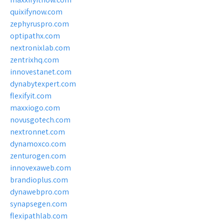
quixifynow.com
zephyruspro.com
optipathx.com
nextronixlab.com
zentrixhq.com
innovestanet.com
dynabytexpert.com
flexifyit.com
maxxiogo.com
novusgotech.com
nextronnet.com
dynamoxco.com
zenturogen.com
innovexaweb.com
brandioplus.com
dynawebpro.com
synapsegen.com
flexipathlab.com