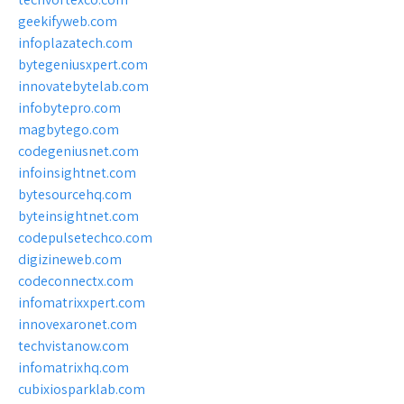
geekifyweb.com
infoplazatech.com
bytegeniusxpert.com
innovatebytelab.com
infobytepro.com
magbytego.com
codegeniusnet.com
infoinsightnet.com
bytesourcehq.com
byteinsightnet.com
codepulsetechco.com
digizineweb.com
codeconnectx.com
infomatrixxpert.com
innovexaronet.com
techvistanow.com
infomatrixhq.com
cubixiosparklab.com