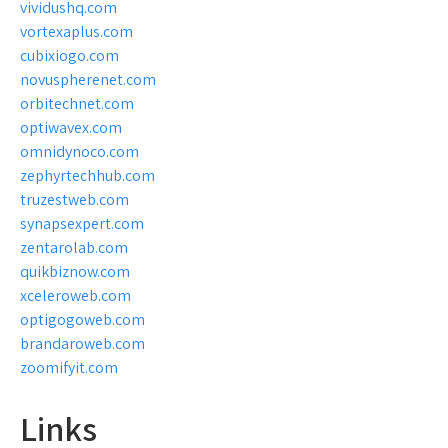
vividushq.com
vortexaplus.com
cubixiogo.com
novuspherenet.com
orbitechnet.com
optiwavex.com
omnidynoco.com
zephyrtechhub.com
truzestweb.com
synapsexpert.com
zentarolab.com
quikbiznow.com
xceleroweb.com
optigogoweb.com
brandaroweb.com
zoomifyit.com
Links