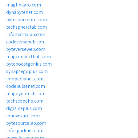
maglinkaro.com
dynabytenet.com
bytesourcepro.com
techspherelab.com
infomatrixlab.com
codeversehub.com
byteverseweb.com
magconnecthub.com
byteboostgenius.com
synapsegoplus.com
infopedianet.com
codepulsenet.com
magdynotech.com
techscopehq.com
digizineplus.com
innovexaro.com
bytesourcelab.com
infosparknet.com
maxxifyitnow.com