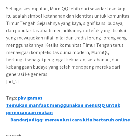
Sebagai kesimpulan, MurniQQ lebih dari sekadar teko kopi –
itu adalah simbol ketahanan dan identitas untuk komunitas
Timur Tengah. Sejarahnya yang kaya, signifikansi budaya,
dan popularitas abadi menjadikannya artefak yang disukai
yang mewujudkan nilai -nilai dan tradisi orang -orang yang
menggunakannya. Ketika komunitas Timur Tengah terus
menavigasi kompleksitas dunia modern, MurniQQ
berfungsi sebagai pengingat kekuatan, ketahanan, dan
kebanggaan budaya yang telah menopang mereka dari
generasi ke generasi.
[ad_2]
Tags:
pkv games
Post
Temukan manfaat menggunakan menuQQ untuk
perencanaan makan
navigation
Bandarjudiqq: merevolusi cara kita bertaruh online