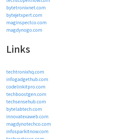
techscopeitnow.com
bytetronixnet.com
bytejetxpert.com
maginspectco.com
magdynogo.com
Links
techtronixhq.com
infogadgethub.com
codelinkitpro.com
techboostgen.com
techsensehub.com
bytelabtech.com
innovatexaweb.com
magdynotechco.com
infosparkitnow.com
techvortexco.com