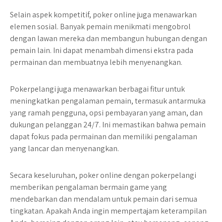
Selain aspek kompetitif, poker online juga menawarkan
elemen sosial. Banyak pemain menikmati mengobrol
dengan lawan mereka dan membangun hubungan dengan
pemain lain. Ini dapat menambah dimensi ekstra pada
permainan dan membuatnya lebih menyenangkan.
Pokerpelangi juga menawarkan berbagai fitur untuk
meningkatkan pengalaman pemain, termasuk antarmuka
yang ramah pengguna, opsi pembayaran yang aman, dan
dukungan pelanggan 24/7. Ini memastikan bahwa pemain
dapat fokus pada permainan dan memiliki pengalaman
yang lancar dan menyenangkan.
Secara keseluruhan, poker online dengan pokerpelangi
memberikan pengalaman bermain game yang
mendebarkan dan mendalam untuk pemain dari semua
tingkatan. Apakah Anda ingin mempertajam keterampilan