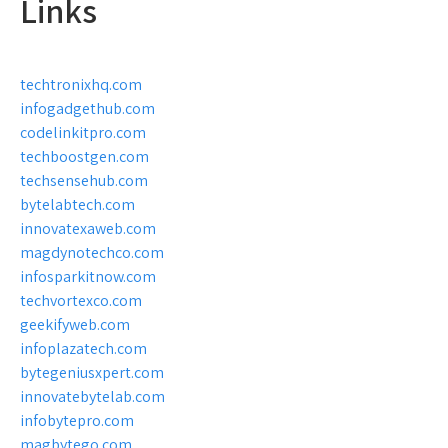
Links
techtronixhq.com
infogadgethub.com
codelinkitpro.com
techboostgen.com
techsensehub.com
bytelabtech.com
innovatexaweb.com
magdynotechco.com
infosparkitnow.com
techvortexco.com
geekifyweb.com
infoplazatech.com
bytegeniusxpert.com
innovatebytelab.com
infobytepro.com
magbytego.com