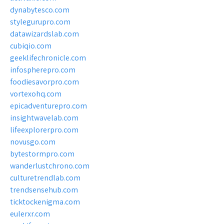
dynabytesco.com
stylegurupro.com
datawizardslab.com
cubiqio.com
geeklifechronicle.com
infospherepro.com
foodiesavorpro.com
vortexohq.com
epicadventurepro.com
insightwavelab.com
lifeexplorerpro.com
novusgo.com
bytestormpro.com
wanderlustchrono.com
culturetrendlab.com
trendsensehub.com
ticktockenigma.com
eulerxr.com