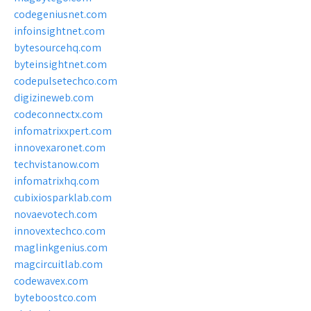
codegeniusnet.com
infoinsightnet.com
bytesourcehq.com
byteinsightnet.com
codepulsetechco.com
digizineweb.com
codeconnectx.com
infomatrixxpert.com
innovexaronet.com
techvistanow.com
infomatrixhq.com
cubixiosparklab.com
novaevotech.com
innovextechco.com
maglinkgenius.com
magcircuitlab.com
codewavex.com
byteboostco.com