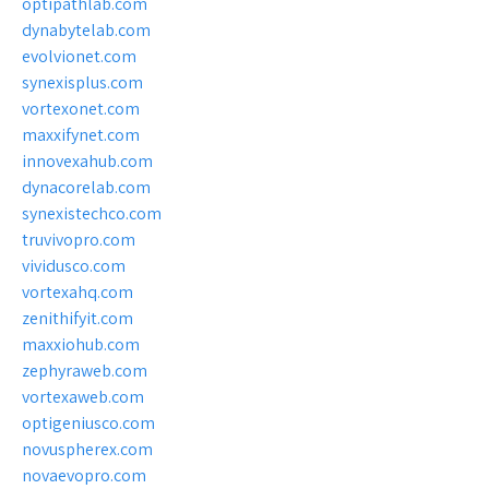
optipathlab.com
dynabytelab.com
evolvionet.com
synexisplus.com
vortexonet.com
maxxifynet.com
innovexahub.com
dynacorelab.com
synexistechco.com
truvivopro.com
vividusco.com
vortexahq.com
zenithifyit.com
maxxiohub.com
zephyraweb.com
vortexaweb.com
optigeniusco.com
novuspherex.com
novaevopro.com