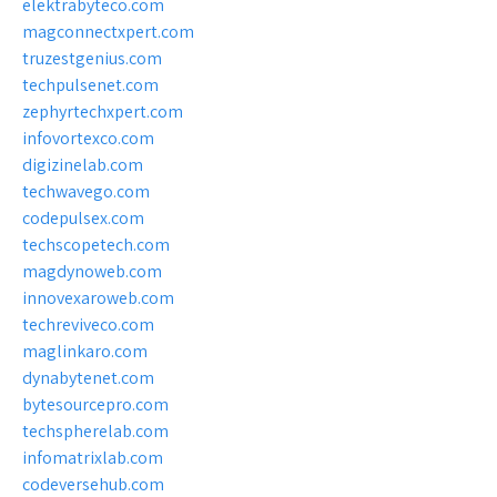
elektrabyteco.com
magconnectxpert.com
truzestgenius.com
techpulsenet.com
zephyrtechxpert.com
infovortexco.com
digizinelab.com
techwavego.com
codepulsex.com
techscopetech.com
magdynoweb.com
innovexaroweb.com
techreviveco.com
maglinkaro.com
dynabytenet.com
bytesourcepro.com
techspherelab.com
infomatrixlab.com
codeversehub.com