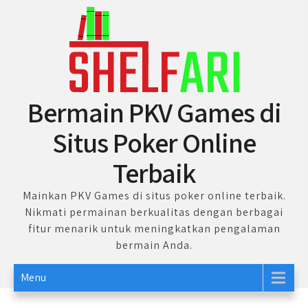
Skip
to
content
Bermain PKV Games di
Situs Poker Online
Terbaik
Mainkan PKV Games di situs poker online terbaik.
Nikmati permainan berkualitas dengan berbagai
fitur menarik untuk meningkatkan pengalaman
bermain Anda.
Menu