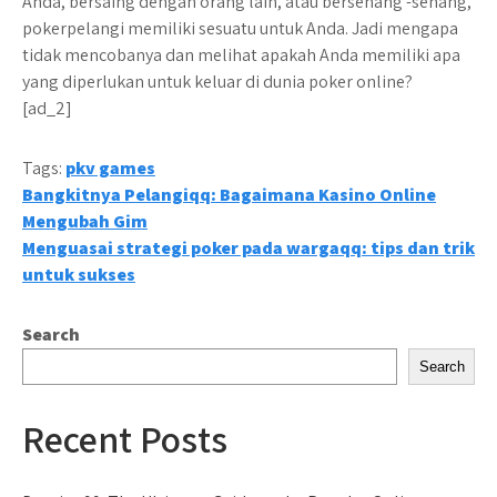
Anda, bersaing dengan orang lain, atau bersenang -senang,
pokerpelangi memiliki sesuatu untuk Anda. Jadi mengapa
tidak mencobanya dan melihat apakah Anda memiliki apa
yang diperlukan untuk keluar di dunia poker online?
[ad_2]
Tags:
pkv games
Post
Bangkitnya Pelangiqq: Bagaimana Kasino Online
Mengubah Gim
navigation
Menguasai strategi poker pada wargaqq: tips dan trik
untuk sukses
Search
Search
Recent Posts