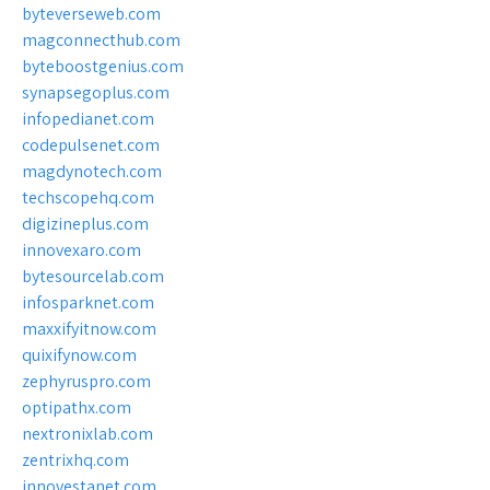
byteverseweb.com
magconnecthub.com
byteboostgenius.com
synapsegoplus.com
infopedianet.com
codepulsenet.com
magdynotech.com
techscopehq.com
digizineplus.com
innovexaro.com
bytesourcelab.com
infosparknet.com
maxxifyitnow.com
quixifynow.com
zephyruspro.com
optipathx.com
nextronixlab.com
zentrixhq.com
innovestanet.com