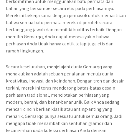
berkomitmen untuk menggunakan batu permata dan
bahan yang bersumber secara etis pada perhiasannya.
Merek ini bekerja sama dengan pemasok untuk memastikan
bahwa semua batu permata mereka diperoleh secara
bertanggung jawab dan memiliki kualitas terbaik. Dengan
memilih Gemarqq, Anda dapat merasa yakin bahwa
perhiasan Anda tidak hanya cantik tetapi juga etis dan
ramah lingkungan.
Secara keseluruhan, menjelajahi dunia Gemarqq yang
menakjubkan adalah sebuah perjalanan menuju dunia
kreativitas, inovasi, dan keindahan. Dengan tren dan desain
terkini, merek ini terus mendorong batas-batas desain
perhiasan tradisional, menciptakan perhiasan yang
modern, berani, dan benar-benar unik. Baik Anda sedang
mencari cincin berlian klasik atau anting-anting yang
menarik, Gemarqq punya sesuatu untuk semua orang. Jadi
mengapa tidak menambahkan sentuhan glamor dan
kecanggihan pada koleksi perhiasan Anda dengan