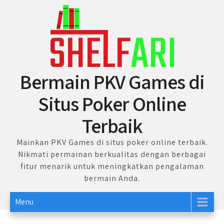
Skip
to
content
Bermain PKV Games di
Situs Poker Online
Terbaik
Mainkan PKV Games di situs poker online terbaik.
Nikmati permainan berkualitas dengan berbagai
fitur menarik untuk meningkatkan pengalaman
bermain Anda.
Menu