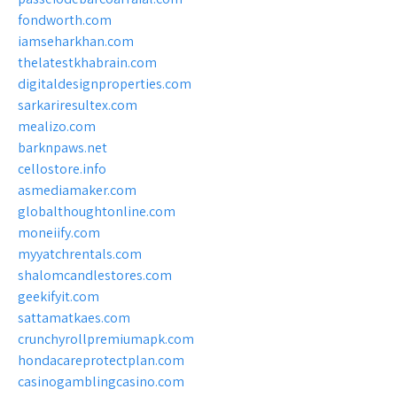
fondworth.com
iamseharkhan.com
thelatestkhabrain.com
digitaldesignproperties.com
sarkariresultex.com
mealizo.com
barknpaws.net
cellostore.info
asmediamaker.com
globalthoughtonline.com
moneiify.com
myyatchrentals.com
shalomcandlestores.com
geekifyit.com
sattamatkaes.com
crunchyrollpremiumapk.com
hondacareprotectplan.com
casinogamblingcasino.com