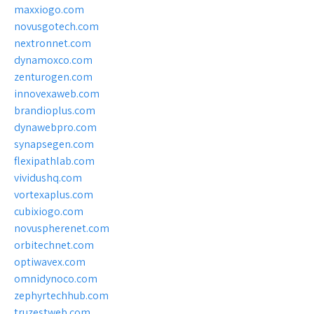
maxxiogo.com
novusgotech.com
nextronnet.com
dynamoxco.com
zenturogen.com
innovexaweb.com
brandioplus.com
dynawebpro.com
synapsegen.com
flexipathlab.com
vividushq.com
vortexaplus.com
cubixiogo.com
novuspherenet.com
orbitechnet.com
optiwavex.com
omnidynoco.com
zephyrtechhub.com
truzestweb.com