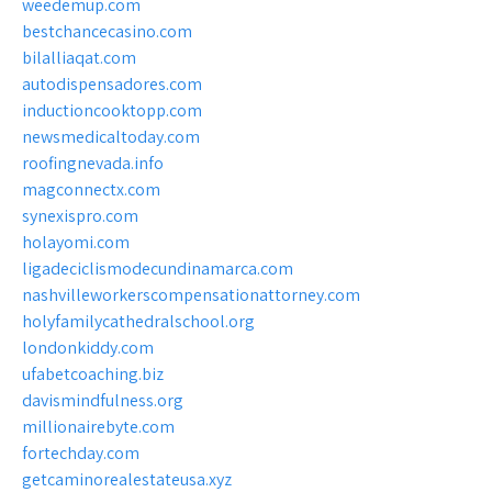
weedemup.com
bestchancecasino.com
bilalliaqat.com
autodispensadores.com
inductioncooktopp.com
newsmedicaltoday.com
roofingnevada.info
magconnectx.com
synexispro.com
holayomi.com
ligadeciclismodecundinamarca.com
nashvilleworkerscompensationattorney.com
holyfamilycathedralschool.org
londonkiddy.com
ufabetcoaching.biz
davismindfulness.org
millionairebyte.com
fortechday.com
getcaminorealestateusa.xyz