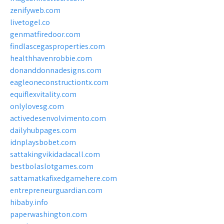
zenifyweb.com
livetogel.co
genmatfiredoor.com
findlascegasproperties.com
healthhavenrobbie.com
donanddonnadesigns.com
eagleoneconstructiontx.com
equiflexvitality.com
onlylovesg.com
activedesenvolvimento.com
dailyhubpages.com
idnplaysbobet.com
sattakingvikidadacall.com
bestbolaslotgames.com
sattamatkafixedgamehere.com
entrepreneurguardian.com
hibaby.info
paperwashington.com