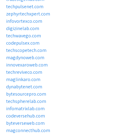
techpulsenet.com
zephyrtechxpert.com
infovortexco.com
digizinelab.com
techwavego.com
codepulsex.com
techscopetech.com
magdynoweb.com
innovexaroweb.com
techreviveco.com
maglinkaro.com
dynabytenet.com
bytesourcepro.com
techspherelab.com
infomatrixlab.com
codeversehub.com
byteverseweb.com
magconnecthub.com