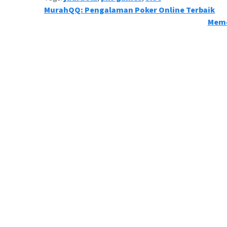
Post
MurahQQ: Pengalaman Poker Online Terbaik
Meme
navigation