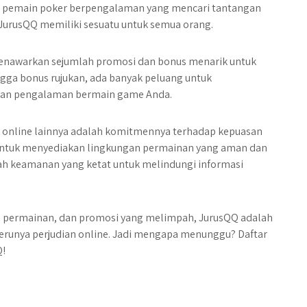
ng pemain poker berpengalaman yang mencari tantangan
 JurusQQ memiliki sesuatu untuk semua orang.
enawarkan sejumlah promosi dan bonus menarik untuk
gga bonus rujukan, ada banyak peluang untuk
an pengalaman bermain game Anda.
online lainnya adalah komitmennya terhadap kepuasan
ntuk menyediakan lingkungan permainan yang aman dan
ah keamanan yang ketat untuk melindungi informasi
permainan, dan promosi yang melimpah, JurusQQ adalah
serunya perjudian online. Jadi mengapa menunggu? Daftar
Q!