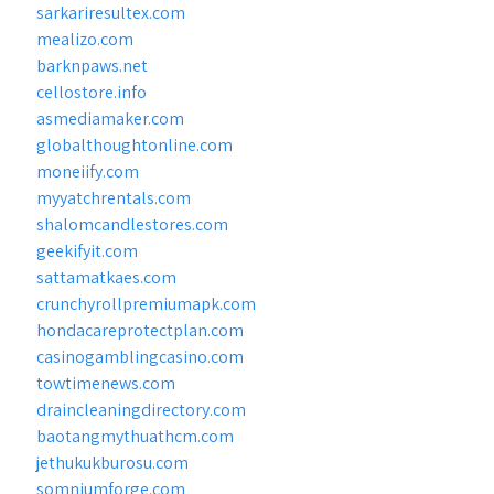
sarkariresultex.com
mealizo.com
barknpaws.net
cellostore.info
asmediamaker.com
globalthoughtonline.com
moneiify.com
myyatchrentals.com
shalomcandlestores.com
geekifyit.com
sattamatkaes.com
crunchyrollpremiumapk.com
hondacareprotectplan.com
casinogamblingcasino.com
towtimenews.com
draincleaningdirectory.com
baotangmythuathcm.com
jethukukburosu.com
somniumforge.com