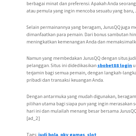
berbagai minat dan preferensi. Apakah Anda seora
atau pemula yang ingin mencoba sesuatu yang baru,
Selain permainannya yang beragam, JurusQQ juga m
dimanfaatkan para pemain. Dari bonus sambutan hin
meningkatkan kemenangan Anda dan memaksimalk
Namun yang membedakan JurusQQ dengan situs judi 
pelanggan. Situs ini didedikasikan
sbobet88 login
u
terjamin bagi semua pemain, dengan langkah-langk
pribadi dan transaksi keuangan Anda.
Dengan antarmuka yang mudah digunakan, beragam 
pilihan utama bagi siapa pun yang ingin merasakan 
hari ini dan mulailah menang besar bersama JurusQ
[ad_2]
Tags:
judi bola
,
pkv games
,
slot