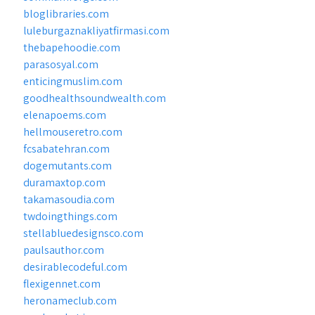
bloglibraries.com
luleburgaznakliyatfirmasi.com
thebapehoodie.com
parasosyal.com
enticingmuslim.com
goodhealthsoundwealth.com
elenapoems.com
hellmouseretro.com
fcsabatehran.com
dogemutants.com
duramaxtop.com
takamasoudia.com
twdoingthings.com
stellabluedesignsco.com
paulsauthor.com
desirablecodeful.com
flexigennet.com
heronameclub.com