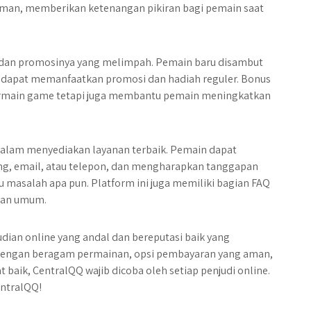
aman, memberikan ketenangan pikiran bagi pemain saat
s dan promosinya yang melimpah. Pemain baru disambut
dapat memanfaatkan promosi dan hadiah reguler. Bonus
rmain game tetapi juga membantu pemain meningkatkan
alam menyediakan layanan terbaik. Pemain dapat
g, email, atau telepon, dan mengharapkan tanggapan
 masalah apa pun. Platform ini juga memiliki bagian FAQ
aan umum.
dian online yang andal dan bereputasi baik yang
Dengan beragam permainan, opsi pembayaran yang aman,
aik, CentralQQ wajib dicoba oleh setiap penjudi online.
entralQQ!