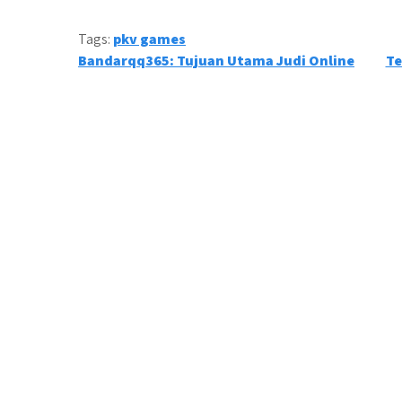
Tags:
pkv games
Post
Bandarqq365: Tujuan Utama Judi Online
Te
navigation