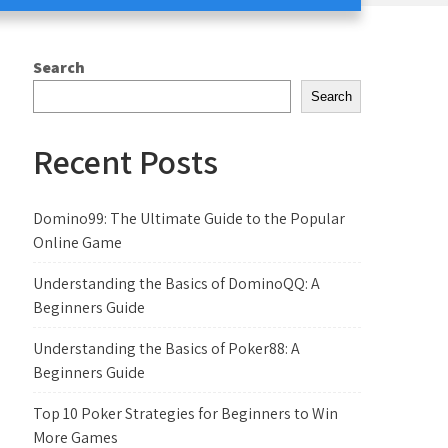
Search
Search
Recent Posts
Domino99: The Ultimate Guide to the Popular
Online Game
Understanding the Basics of DominoQQ: A
Beginners Guide
Understanding the Basics of Poker88: A
Beginners Guide
Top 10 Poker Strategies for Beginners to Win
More Games