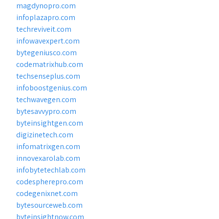
magdynopro.com
infoplazapro.com
techreviveit.com
infowavexpert.com
bytegeniusco.com
codematrixhub.com
techsenseplus.com
infoboostgenius.com
techwavegen.com
bytesavvypro.com
byteinsightgen.com
digizinetech.com
infomatrixgen.com
innovexarolab.com
infobytetechlab.com
codespherepro.com
codegenixnet.com
bytesourceweb.com
byteinsightnow.com