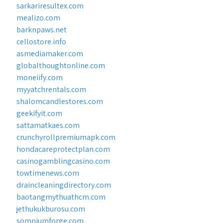
sarkariresultex.com
mealizo.com
barknpaws.net
cellostore.info
asmediamaker.com
globalthoughtonline.com
moneiify.com
myyatchrentals.com
shalomcandlestores.com
geekifyit.com
sattamatkaes.com
crunchyrollpremiumapk.com
hondacareprotectplan.com
casinogamblingcasino.com
towtimenews.com
draincleaningdirectory.com
baotangmythuathcm.com
jethukukburosu.com
somniumforge.com