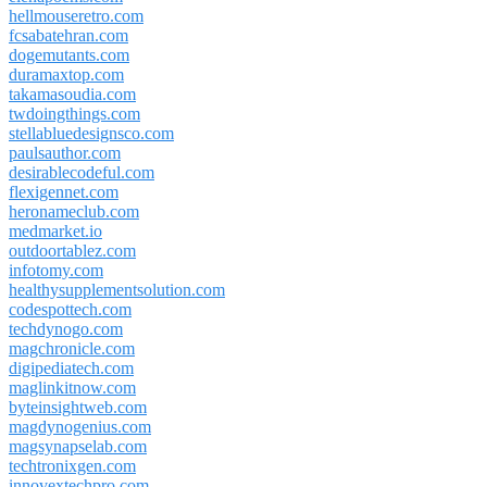
hellmouseretro.com
fcsabatehran.com
dogemutants.com
duramaxtop.com
takamasoudia.com
twdoingthings.com
stellabluedesignsco.com
paulsauthor.com
desirablecodeful.com
flexigennet.com
heronameclub.com
medmarket.io
outdoortablez.com
infotomy.com
healthysupplementsolution.com
codespottech.com
techdynogo.com
magchronicle.com
digipediatech.com
maglinkitnow.com
byteinsightweb.com
magdynogenius.com
magsynapselab.com
techtronixgen.com
innovextechpro.com