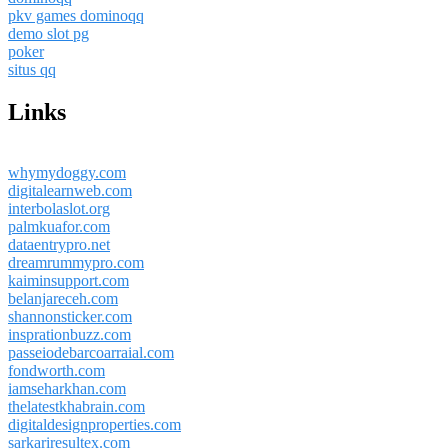
pkv games dominoqq
demo slot pg
poker
situs qq
Links
whymydoggy.com
digitalearnweb.com
interbolaslot.org
palmkuafor.com
dataentrypro.net
dreamrummypro.com
kaiminsupport.com
belanjareceh.com
shannonsticker.com
insprationbuzz.com
passeiodebarcoarraial.com
fondworth.com
iamseharkhan.com
thelatestkhabrain.com
digitaldesignproperties.com
sarkariresultex.com