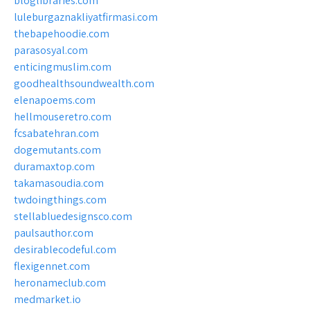
bloglibraries.com
luleburgaznakliyatfirmasi.com
thebapehoodie.com
parasosyal.com
enticingmuslim.com
goodhealthsoundwealth.com
elenapoems.com
hellmouseretro.com
fcsabatehran.com
dogemutants.com
duramaxtop.com
takamasoudia.com
twdoingthings.com
stellabluedesignsco.com
paulsauthor.com
desirablecodeful.com
flexigennet.com
heronameclub.com
medmarket.io