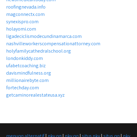
roofingnevada.info
magconnectx.com
synexispro.com
holayomi.com
ligadeciclismodecundinamarca.com
nashvilleworkerscompensationattorney.com
holyfamilycathedralschool.org
londonkiddy.com
ufabetcoaching.biz
davismindfulness.org
millionairebyte.com
fortechday.com
getcaminorealestateusa.xyz
menuqq alternatif
|
pkv qq
|
pkv qq
|
situs pkv
|
situs qq
|
pkv