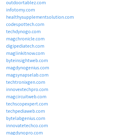
outdoortablez.com
infotomy.com
healthysupplementsolution.com
codespottech.com
techdynogo.com
magchronicle.com
digipediatech.com
maglinkitnow.com
byteinsightweb.com
magdynogenius.com
magsynapselab.com
techtronixgen.com
innovextechpro.com
magcircuitweb.com
techscopexpert.com
techpediaweb.com
bytelabgenius.com
innovatetechco.com
magdynopro.com