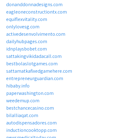
donanddonnadesigns.com
eagleoneconstructiontx.com
equiflexvitality.com
onlylovesg.com
activedesenvolvimento.com
dailyhubpages.com
idnplaysbobet.com
sattakingvikidadacall.com
bestbolaslotgames.com
sattamatkafixedgamehere.com
entrepreneurguardian.com
hibaby.info
paperwashington.com
weedemup.com
bestchancecasino.com
bilalliaqat.com
autodispensadores.com
inductioncooktopp.com
newsmedicaltoday.com