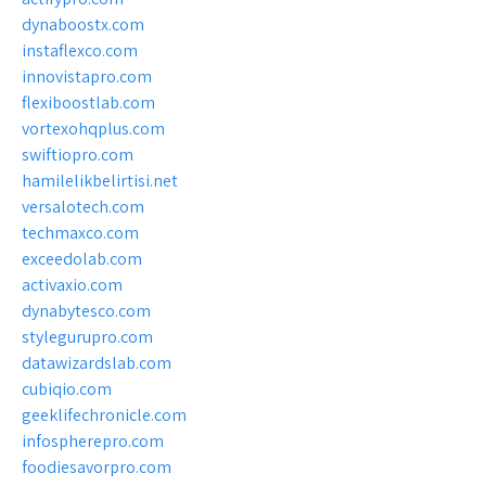
dynaboostx.com
instaflexco.com
innovistapro.com
flexiboostlab.com
vortexohqplus.com
swiftiopro.com
hamilelikbelirtisi.net
versalotech.com
techmaxco.com
exceedolab.com
activaxio.com
dynabytesco.com
stylegurupro.com
datawizardslab.com
cubiqio.com
geeklifechronicle.com
infospherepro.com
foodiesavorpro.com