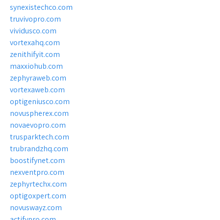
synexistechco.com
truvivopro.com
vividusco.com
vortexahq.com
zenithifyit.com
maxxiohub.com
zephyraweb.com
vortexaweb.com
optigeniusco.com
novuspherex.com
novaevopro.com
trusparktech.com
trubrandzhq.com
boostifynet.com
nexventpro.com
zephyrtechx.com
optigoxpert.com
novuswayz.com
actifypro.com