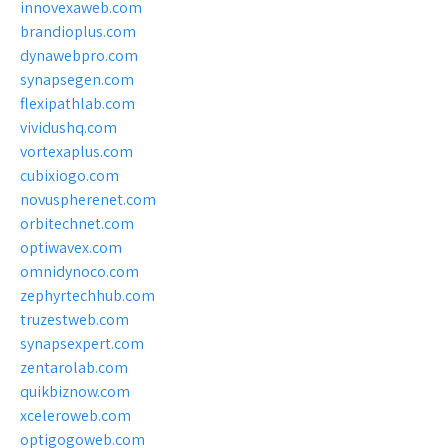
innovexaweb.com
brandioplus.com
dynawebpro.com
synapsegen.com
flexipathlab.com
vividushq.com
vortexaplus.com
cubixiogo.com
novuspherenet.com
orbitechnet.com
optiwavex.com
omnidynoco.com
zephyrtechhub.com
truzestweb.com
synapsexpert.com
zentarolab.com
quikbiznow.com
xceleroweb.com
optigogoweb.com