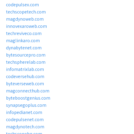
codepulsex.com
techscopetech.com
magdynoweb.com
innovexaroweb.com
techreviveco.com
maglinkaro.com
dynabytenet.com
bytesourcepro.com
techspherelab.com
infomatrixlab.com
codeversehub.com
byteverseweb.com
magconnecthub.com
byteboostgenius.com
synapsegoplus.com
infopedianet.com
codepulsenet.com
magdynotech.com
techscopehq.com