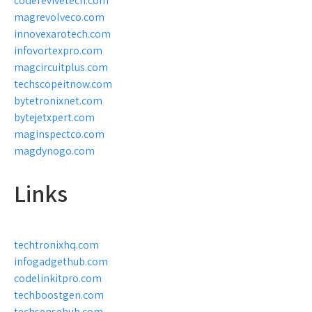
coderevivetech.com
magrevolveco.com
innovexarotech.com
infovortexpro.com
magcircuitplus.com
techscopeitnow.com
bytetronixnet.com
bytejetxpert.com
maginspectco.com
magdynogo.com
Links
techtronixhq.com
infogadgethub.com
codelinkitpro.com
techboostgen.com
techsensehub.com