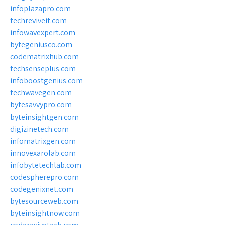
infoplazapro.com
techreviveit.com
infowavexpert.com
bytegeniusco.com
codematrixhub.com
techsenseplus.com
infoboostgenius.com
techwavegen.com
bytesavvypro.com
byteinsightgen.com
digizinetech.com
infomatrixgen.com
innovexarolab.com
infobytetechlab.com
codespherepro.com
codegenixnet.com
bytesourceweb.com
byteinsightnow.com