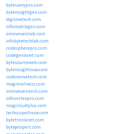
bytesavvypro.com
byteinsightgen.com
digizinetech.com
infomatrixgen.com
innovexarolab.com
infobytetechlab.com
codespherepro.com
codegenixnet.com
bytesourceweb.com
byteinsightnow.com
coderevivetech.com
magrevolveco.com
innovexarotech.com
infovortexpro.com
magcircuitplus.com
techscopeitnow.com
bytetronixnet.com
bytejetxpert.com