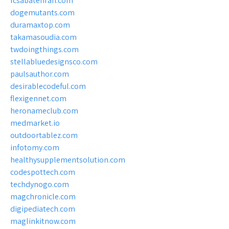
fcsabatehran.com
dogemutants.com
duramaxtop.com
takamasoudia.com
twdoingthings.com
stellabluedesignsco.com
paulsauthor.com
desirablecodeful.com
flexigennet.com
heronameclub.com
medmarket.io
outdoortablez.com
infotomy.com
healthysupplementsolution.com
codespottech.com
techdynogo.com
magchronicle.com
digipediatech.com
maglinkitnow.com