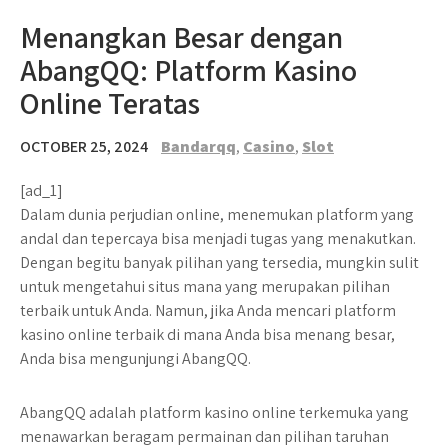
Menangkan Besar dengan
AbangQQ: Platform Kasino
Online Teratas
OCTOBER 25, 2024
Bandarqq
,
Casino
,
Slot
[ad_1]
Dalam dunia perjudian online, menemukan platform yang
andal dan tepercaya bisa menjadi tugas yang menakutkan.
Dengan begitu banyak pilihan yang tersedia, mungkin sulit
untuk mengetahui situs mana yang merupakan pilihan
terbaik untuk Anda. Namun, jika Anda mencari platform
kasino online terbaik di mana Anda bisa menang besar,
Anda bisa mengunjungi AbangQQ.
AbangQQ adalah platform kasino online terkemuka yang
menawarkan beragam permainan dan pilihan taruhan