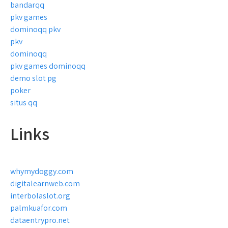
bandarqq
pkv games
dominoqq pkv
pkv
dominoqq
pkv games dominoqq
demo slot pg
poker
situs qq
Links
whymydoggy.com
digitalearnweb.com
interbolaslot.org
palmkuafor.com
dataentrypro.net