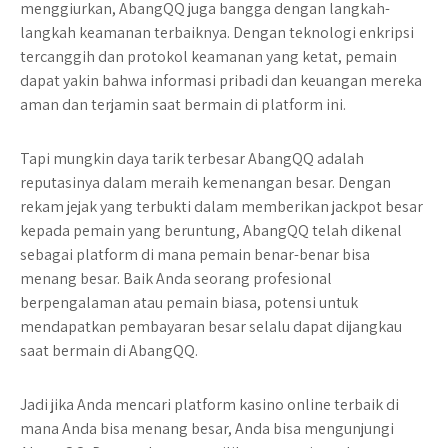
menggiurkan, AbangQQ juga bangga dengan langkah-
langkah keamanan terbaiknya. Dengan teknologi enkripsi
tercanggih dan protokol keamanan yang ketat, pemain
dapat yakin bahwa informasi pribadi dan keuangan mereka
aman dan terjamin saat bermain di platform ini.
Tapi mungkin daya tarik terbesar AbangQQ adalah
reputasinya dalam meraih kemenangan besar. Dengan
rekam jejak yang terbukti dalam memberikan jackpot besar
kepada pemain yang beruntung, AbangQQ telah dikenal
sebagai platform di mana pemain benar-benar bisa
menang besar. Baik Anda seorang profesional
berpengalaman atau pemain biasa, potensi untuk
mendapatkan pembayaran besar selalu dapat dijangkau
saat bermain di AbangQQ.
Jadi jika Anda mencari platform kasino online terbaik di
mana Anda bisa menang besar, Anda bisa mengunjungi