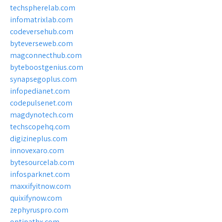
techspherelab.com
infomatrixlab.com
codeversehub.com
byteverseweb.com
magconnecthub.com
byteboostgenius.com
synapsegoplus.com
infopedianet.com
codepulsenet.com
magdynotech.com
techscopehq.com
digizineplus.com
innovexaro.com
bytesourcelab.com
infosparknet.com
maxxifyitnow.com
quixifynow.com
zephyruspro.com
optipathx.com