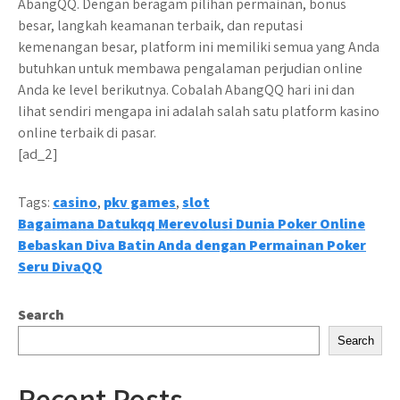
AbangQQ. Dengan beragam pilihan permainan, bonus
besar, langkah keamanan terbaik, dan reputasi
kemenangan besar, platform ini memiliki semua yang Anda
butuhkan untuk membawa pengalaman perjudian online
Anda ke level berikutnya. Cobalah AbangQQ hari ini dan
lihat sendiri mengapa ini adalah salah satu platform kasino
online terbaik di pasar.
[ad_2]
Tags:
casino
,
pkv games
,
slot
Post
Bagaimana Datukqq Merevolusi Dunia Poker Online
Bebaskan Diva Batin Anda dengan Permainan Poker
navigation
Seru DivaQQ
Search
Search
Recent Posts