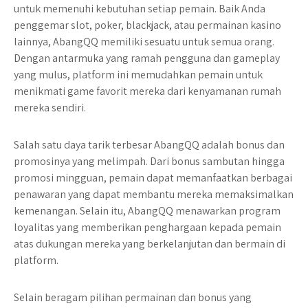
untuk memenuhi kebutuhan setiap pemain. Baik Anda
penggemar slot, poker, blackjack, atau permainan kasino
lainnya, AbangQQ memiliki sesuatu untuk semua orang.
Dengan antarmuka yang ramah pengguna dan gameplay
yang mulus, platform ini memudahkan pemain untuk
menikmati game favorit mereka dari kenyamanan rumah
mereka sendiri.
Salah satu daya tarik terbesar AbangQQ adalah bonus dan
promosinya yang melimpah. Dari bonus sambutan hingga
promosi mingguan, pemain dapat memanfaatkan berbagai
penawaran yang dapat membantu mereka memaksimalkan
kemenangan. Selain itu, AbangQQ menawarkan program
loyalitas yang memberikan penghargaan kepada pemain
atas dukungan mereka yang berkelanjutan dan bermain di
platform.
Selain beragam pilihan permainan dan bonus yang