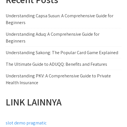
Understanding Capsa Susun: A Comprehensive Guide for
Beginners
Understanding Aduq: A Comprehensive Guide for
Beginners
Understanding Sakong: The Popular Card Game Explained
The Ultimate Guide to ADUQQ: Benefits and Features
Understanding PKV: A Comprehensive Guide to Private
Health Insurance
LINK LAINNYA
slot demo pragmatic