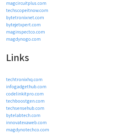
magcircuitplus.com
techscopeitnow.com
bytetronixnet.com
bytejetxpert.com
maginspectco.com
magdynogo.com
Links
techtronixhq.com
infogadgethub.com
codelinkitpro.com
techboostgen.com
techsensehub.com
bytelabtech.com
innovatexaweb.com
magdynotechco.com