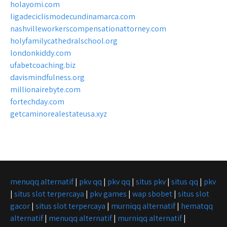
holayomi.com
ligadeciclismodecundinamarca.com
nashvilleworkerscompensationattorney.com
holyfamilycathedralschool.org
londonkiddy.com
ufabetcoaching.biz
davismindfulness.org
millionairebyte.com
fortechday.com
getcaminorealestateusa.xyz
menuqq alternatif
|
pkv qq
|
pkv qq
|
situs pkv
|
situs qq
|
pkv
|
situs slot terpercaya
|
pkv games
|
wap sbobet
|
situs slot
gacor
|
situs slot terpercaya
|
murniqq alternatif
|
hematqq
alternatif
|
menuqq alternatif
|
murniqq alternatif
|