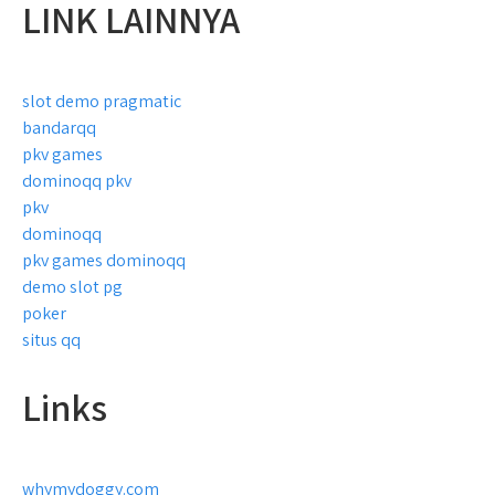
LINK LAINNYA
slot demo pragmatic
bandarqq
pkv games
dominoqq pkv
pkv
dominoqq
pkv games dominoqq
demo slot pg
poker
situs qq
Links
whymydoggy.com