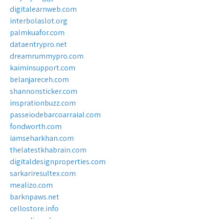
digitalearnweb.com
interbolaslot.org
palmkuafor.com
dataentrypro.net
dreamrummypro.com
kaiminsupport.com
belanjareceh.com
shannonsticker.com
insprationbuzz.com
passeiodebarcoarraial.com
fondworth.com
iamseharkhan.com
thelatestkhabrain.com
digitaldesignproperties.com
sarkariresultex.com
mealizo.com
barknpaws.net
cellostore.info