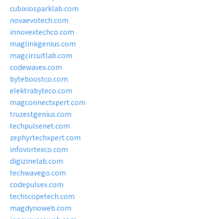
cubixiosparklab.com
novaevotech.com
innovextechco.com
maglinkgenius.com
magcircuitlab.com
codewavex.com
byteboostco.com
elektrabyteco.com
magconnectxpert.com
truzestgenius.com
techpulsenet.com
zephyrtechxpert.com
infovortexco.com
digizinelab.com
techwavego.com
codepulsex.com
techscopetech.com
magdynoweb.com