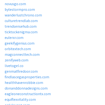
novusgo.com
bytestormpro.com
wanderlustchrono.com
culturetrendlab.com
trendsensehub.com
ticktockenigma.com
eulerxr.com
geekifygenius.com
orbitextech.com
magconnecttech.com
zenifyweb.com
livetogel.co
genmatfiredoor.com
findlascegasproperties.com
healthhavenrobbie.com
donanddonnadesigns.com
eagleoneconstructiontx.com
equiflexvitality.com