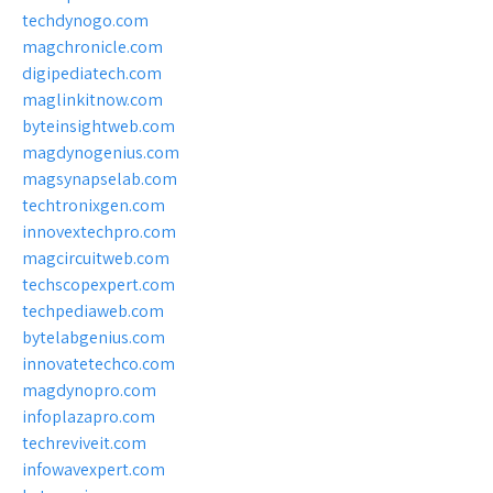
techdynogo.com
magchronicle.com
digipediatech.com
maglinkitnow.com
byteinsightweb.com
magdynogenius.com
magsynapselab.com
techtronixgen.com
innovextechpro.com
magcircuitweb.com
techscopexpert.com
techpediaweb.com
bytelabgenius.com
innovatetechco.com
magdynopro.com
infoplazapro.com
techreviveit.com
infowavexpert.com