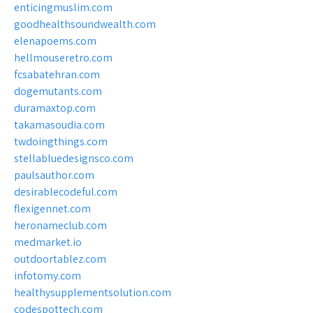
enticingmuslim.com
goodhealthsoundwealth.com
elenapoems.com
hellmouseretro.com
fcsabatehran.com
dogemutants.com
duramaxtop.com
takamasoudia.com
twdoingthings.com
stellabluedesignsco.com
paulsauthor.com
desirablecodeful.com
flexigennet.com
heronameclub.com
medmarket.io
outdoortablez.com
infotomy.com
healthysupplementsolution.com
codespottech.com