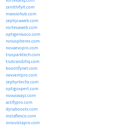
vortexahq.com
zenithifyit.com
maxxiohub.com
zephyraweb.com
vortexaweb.com
optigeniusco.com
novuspherex.com
novaevopro.com
trusparktech.com
trubrandzhq.com
boostifynet.com
nexventpro.com
zephyrtechx.com
optigoxpert.com
novuswayz.com
actifypro.com
dynaboostx.com
instaflexco.com
innovistapro.com