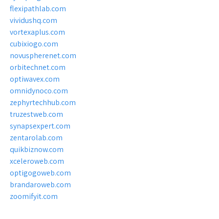
flexipathlab.com
vividushq.com
vortexaplus.com
cubixiogo.com
novuspherenet.com
orbitechnet.com
optiwavex.com
omnidynoco.com
zephyrtechhub.com
truzestweb.com
synapsexpert.com
zentarolab.com
quikbiznow.com
xceleroweb.com
optigogoweb.com
brandaroweb.com
zoomifyit.com