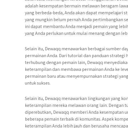
adalah kesempatan bermain melawan beragam lawan
yang berbeda-beda, Anda akan dapat mempelajari st
yang mungkin belum pernah Anda pertimbangkan se
ini dapat membantu Anda menjadi pemain yang lebi
yang Anda perlukan untuk mulai menang dengan lebi
Selain itu, Dewaqq menawarkan berbagai sumber d
permainan Anda. Dari tutorial dan panduan strategi
terhubung dengan pemain lain, Dewaqq menyediaka
keterampilan dan membawa permainan Anda ke level 
permainan baru atau menyempurnakan strategi yang
untuk sukses.
Selain itu, Dewaqq menawarkan lingkungan yang kom
keterampilan mereka melawan orang lain. Dengan tu
diperebutkan, Dewaqq memberi Anda kesempatan un
beberapa pemain terbaik di komunitas. Aspek kompe
keterampilan Anda lebih jauh dan berusaha mencapa