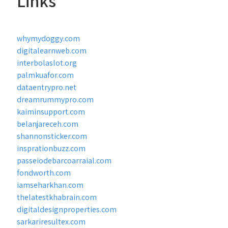
Links
whymydoggy.com
digitalearnweb.com
interbolaslot.org
palmkuafor.com
dataentrypro.net
dreamrummypro.com
kaiminsupport.com
belanjareceh.com
shannonsticker.com
insprationbuzz.com
passeiodebarcoarraial.com
fondworth.com
iamseharkhan.com
thelatestkhabrain.com
digitaldesignproperties.com
sarkariresultex.com