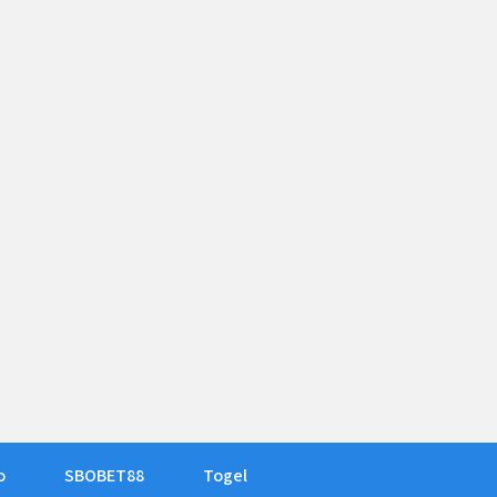
o
SBOBET88
Togel