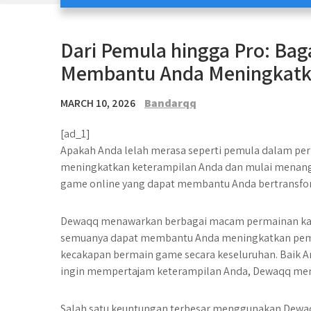
Dari Pemula hingga Pro: B
Membantu Anda Meningkatk
MARCH 10, 2026
Bandarqq
[ad_1]
Apakah Anda lelah merasa seperti pemula dalam per
meningkatkan keterampilan Anda dan mulai menang 
game online yang dapat membantu Anda bertransform
Dewaqq menawarkan berbagai macam permainan kartu
semuanya dapat membantu Anda meningkatkan pemik
kecakapan bermain game secara keseluruhan. Baik 
ingin mempertajam keterampilan Anda, Dewaqq memi
Salah satu keuntungan terbesar menggunakan Dewa