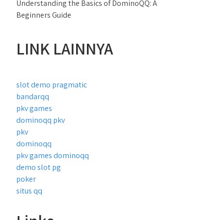
Understanding the Basics of DominoQQ: A
Beginners Guide
LINK LAINNYA
slot demo pragmatic
bandarqq
pkv games
dominoqq pkv
pkv
dominoqq
pkv games dominoqq
demo slot pg
poker
situs qq