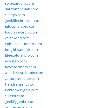
stylegurupro.com
datawizardslab.com
cubiqio.com
geeklifechronicle.com
infospherepro.com
foodiesavorpro.com
vortexohq.com
epicadventurepro.com
insightwavelab.com
lifeexplorerpro.com
novusgo.com
bytestormpro.com
wanderlustchrono.com
culturetrendlab.com
trendsensehub.com
ticktockenigma.com
eulerxr.com
geekifygenius.com
orbitextech.com