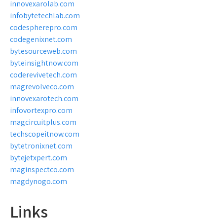
innovexarolab.com
infobytetechlab.com
codespherepro.com
codegenixnet.com
bytesourceweb.com
byteinsightnow.com
coderevivetech.com
magrevolveco.com
innovexarotech.com
infovortexpro.com
magcircuitplus.com
techscopeitnow.com
bytetronixnet.com
bytejetxpert.com
maginspectco.com
magdynogo.com
Links