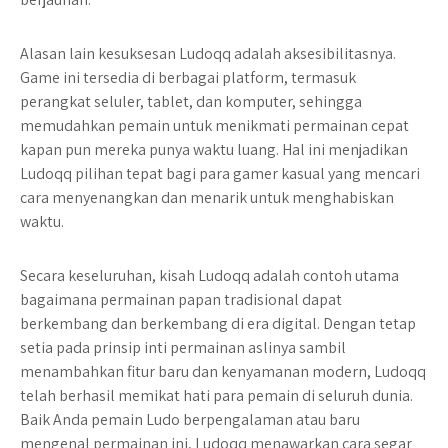
Alasan lain kesuksesan Ludoqq adalah aksesibilitasnya.
Game ini tersedia di berbagai platform, termasuk
perangkat seluler, tablet, dan komputer, sehingga
memudahkan pemain untuk menikmati permainan cepat
kapan pun mereka punya waktu luang. Hal ini menjadikan
Ludoqq pilihan tepat bagi para gamer kasual yang mencari
cara menyenangkan dan menarik untuk menghabiskan
waktu.
Secara keseluruhan, kisah Ludoqq adalah contoh utama
bagaimana permainan papan tradisional dapat
berkembang dan berkembang di era digital. Dengan tetap
setia pada prinsip inti permainan aslinya sambil
menambahkan fitur baru dan kenyamanan modern, Ludoqq
telah berhasil memikat hati para pemain di seluruh dunia.
Baik Anda pemain Ludo berpengalaman atau baru
mengenal permainan ini, Ludoqq menawarkan cara segar