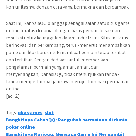
komunitasnya dengan cara yang bermakna dan berdampak.
Saat ini, RahAsiaQQ dianggap sebagai salah satu situs game
online teratas di dunia, dengan basis pemain besar dan
reputasi untuk keunggulan dalam industri ini. Situs ini terus
berinovasi dan berkembang, terus -menerus menambahkan
game dan fitur baru untuk membuat pemain tetap terlibat
dan terhibur. Dengan dedikasi untuk memberikan
pengalaman bermain yang aman, aman, dan
menyenangkan, RahasiaQQ tidak menunjukkan tanda -
tanda memperlambat jalurnya menuju dominasi permainan
online.
[ad_2]
Tags:
pkv games
,
slot
Post
Bangkitnya CebanQQ: Pengubah permainan di dunia
poker online
navigation
Bangkitnya Marioqq: Mengapa Game Ini Mengambil