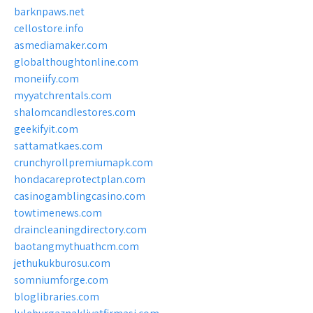
barknpaws.net
cellostore.info
asmediamaker.com
globalthoughtonline.com
moneiify.com
myyatchrentals.com
shalomcandlestores.com
geekifyit.com
sattamatkaes.com
crunchyrollpremiumapk.com
hondacareprotectplan.com
casinogamblingcasino.com
towtimenews.com
draincleaningdirectory.com
baotangmythuathcm.com
jethukukburosu.com
somniumforge.com
bloglibraries.com