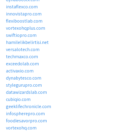
instaflexco.com
innovistapro.com
flexiboostlab.com
vortexohqplus.com
swiftiopro.com
hamilelikbelirtisi.net
versalotech.com
techmaxco.com
exceedolab.com
activaxio.com
dynabytesco.com
stylegurupro.com
datawizardslab.com
cubiqio.com
geeklifechronicle.com
infospherepro.com
foodiesavorpro.com
vortexohq.com