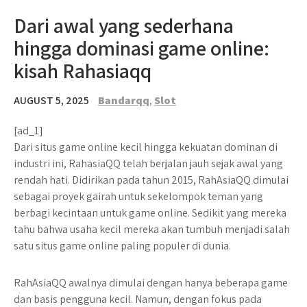
Dari awal yang sederhana
hingga dominasi game online:
kisah Rahasiaqq
AUGUST 5, 2025
Bandarqq
,
Slot
[ad_1]
Dari situs game online kecil hingga kekuatan dominan di
industri ini, RahasiaQQ telah berjalan jauh sejak awal yang
rendah hati. Didirikan pada tahun 2015, RahAsiaQQ dimulai
sebagai proyek gairah untuk sekelompok teman yang
berbagi kecintaan untuk game online. Sedikit yang mereka
tahu bahwa usaha kecil mereka akan tumbuh menjadi salah
satu situs game online paling populer di dunia.
RahAsiaQQ awalnya dimulai dengan hanya beberapa game
dan basis pengguna kecil. Namun, dengan fokus pada