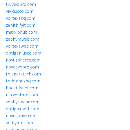
truvivopro.com
vividusco.com
vortexahq.com
zenithifyit.com
maxxiohub.com
zephyraweb.com
vortexaweb.com
optigeniusco.com
novuspherex.com
novaevopro.com
trusparktech.com
trubrandzhq.com
boostifynet.com
nexventpro.com
zephyrtechx.com
optigoxpert.com
novuswayz.com
actifypro.com
dynaboostx.com