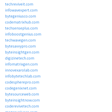
techreviveit.com
infowavexpert.com
bytegeniusco.com
codematrixhub.com
techsenseplus.com
infoboostgenius.com
techwavegen.com
bytesavvypro.com
byteinsightgen.com
digizinetech.com
infomatrixgen.com
innovexarolab.com
infobytetechlab.com
codespherepro.com
codegenixnet.com
bytesourceweb.com
byteinsightnow.com
coderevivetech.com