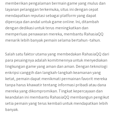
memberikan pengalaman bermain game yang mulus dan
layanan pelanggan terkemuka, situs ini dengan cepat
mendapatkan reputasi sebagai platform yang dapat
dipercaya dan andal untuk game online. Ini, ditambah
dengan dedikasi untuk terus meningkatkan dan
memperluas penawaran mereka, membantu RahasiaQQ
menarik lebih banyak pemain selama bertahun -tahun.
Salah satu faktor utama yang membedakan RahasiaQQ dari
para pesaingnya adalah komitmennya untuk menyediakan
lingkungan game yang aman dan aman. Dengan teknologi
enkripsi canggih dan langkah-langkah keamanan yang
ketat, pemain dapat menikmati permainan favorit mereka
tanpa harus khawatir tentang informasi pribadi atau dana
mereka yang dikompromikan. Tingkat kepercayaan dan
keandalan ini membantu RahasiaQQ membangun pengikut
setia pemain yang terus kembali untuk mendapatkan lebih
banyak.