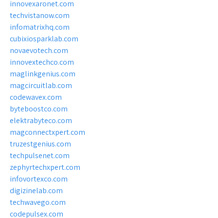
innovexaronet.com
techvistanow.com
infomatrixhq.com
cubixiosparklab.com
novaevotech.com
innovextechco.com
maglinkgenius.com
magcircuitlab.com
codewavex.com
byteboostco.com
elektrabyteco.com
magconnectxpert.com
truzestgenius.com
techpulsenet.com
zephyrtechxpert.com
infovortexco.com
digizinelab.com
techwavego.com
codepulsex.com