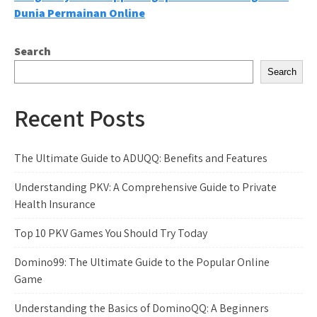
Dunia Permainan Online
Search
Search
Recent Posts
The Ultimate Guide to ADUQQ: Benefits and Features
Understanding PKV: A Comprehensive Guide to Private
Health Insurance
Top 10 PKV Games You Should Try Today
Domino99: The Ultimate Guide to the Popular Online
Game
Understanding the Basics of DominoQQ: A Beginners