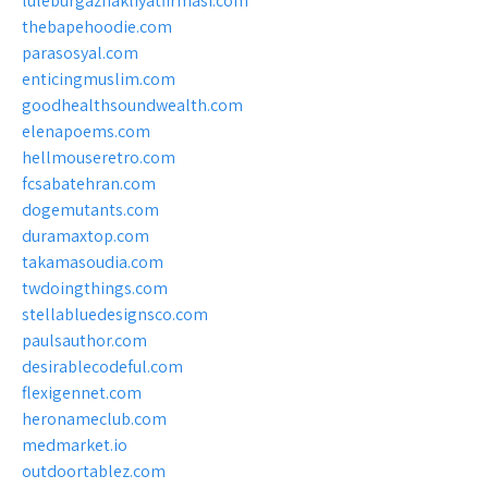
luleburgaznakliyatfirmasi.com
thebapehoodie.com
parasosyal.com
enticingmuslim.com
goodhealthsoundwealth.com
elenapoems.com
hellmouseretro.com
fcsabatehran.com
dogemutants.com
duramaxtop.com
takamasoudia.com
twdoingthings.com
stellabluedesignsco.com
paulsauthor.com
desirablecodeful.com
flexigennet.com
heronameclub.com
medmarket.io
outdoortablez.com