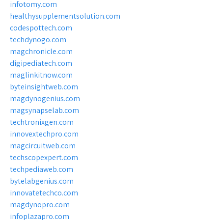
infotomy.com
healthysupplementsolution.com
codespottech.com
techdynogo.com
magchronicle.com
digipediatech.com
maglinkitnow.com
byteinsightweb.com
magdynogenius.com
magsynapselab.com
techtronixgen.com
innovextechpro.com
magcircuitweb.com
techscopexpert.com
techpediaweb.com
bytelabgenius.com
innovatetechco.com
magdynopro.com
infoplazapro.com