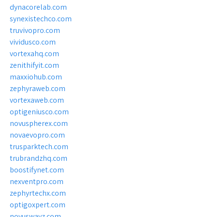
dynacorelab.com
synexistechco.com
truvivopro.com
vividusco.com
vortexahq.com
zenithifyit.com
maxxiohub.com
zephyraweb.com
vortexaweb.com
optigeniusco.com
novuspherex.com
novaevopro.com
trusparktech.com
trubrandzhq.com
boostifynet.com
nexventpro.com
zephyrtechx.com
optigoxpert.com
novuswayz.com