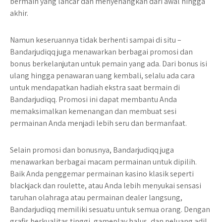
bermain yang lancar dan menyenangkan dari awal hingga
akhir.
Namun keseruannya tidak berhenti sampai di situ –
Bandarjudiqq juga menawarkan berbagai promosi dan
bonus berkelanjutan untuk pemain yang ada. Dari bonus isi
ulang hingga penawaran uang kembali, selalu ada cara
untuk mendapatkan hadiah ekstra saat bermain di
Bandarjudiqq. Promosi ini dapat membantu Anda
memaksimalkan kemenangan dan membuat sesi
permainan Anda menjadi lebih seru dan bermanfaat.
Selain promosi dan bonusnya, Bandarjudiqq juga
menawarkan berbagai macam permainan untuk dipilih.
Baik Anda penggemar permainan kasino klasik seperti
blackjack dan roulette, atau Anda lebih menyukai sensasi
taruhan olahraga atau permainan dealer langsung,
Bandarjudiqq memiliki sesuatu untuk semua orang. Dengan
grafis berkualitas tinggi, gameplay halus, dan peluang adil,