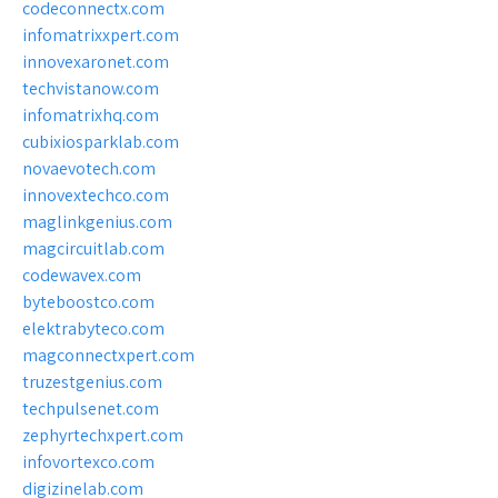
codeconnectx.com
infomatrixxpert.com
innovexaronet.com
techvistanow.com
infomatrixhq.com
cubixiosparklab.com
novaevotech.com
innovextechco.com
maglinkgenius.com
magcircuitlab.com
codewavex.com
byteboostco.com
elektrabyteco.com
magconnectxpert.com
truzestgenius.com
techpulsenet.com
zephyrtechxpert.com
infovortexco.com
digizinelab.com