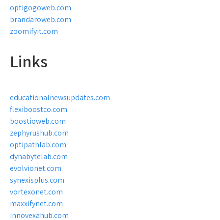
optigogoweb.com
brandaroweb.com
zoomifyit.com
Links
educationalnewsupdates.com
flexiboostco.com
boostioweb.com
zephyrushub.com
optipathlab.com
dynabytelab.com
evolvionet.com
synexisplus.com
vortexonet.com
maxxifynet.com
innovexahub.com