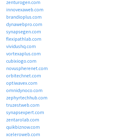
zenturogen.com
innovexaweb.com
brandioplus.com
dynawebpro.com
synapsegen.com
flexipathlab.com
vividushq.com
vortexaplus.com
cubixiogo.com
novuspherenet.com
orbitechnet.com
optiwavex.com
omnidynoco.com
zephyrtechhub.com
truzestweb.com
synapsexpert.com
zentarolab.com
quikbiznow.com
xceleroweb.com