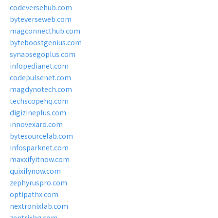
codeversehub.com
byteverseweb.com
magconnecthub.com
byteboostgenius.com
synapsegoplus.com
infopedianet.com
codepulsenet.com
magdynotech.com
techscopehq.com
digizineplus.com
innovexaro.com
bytesourcelab.com
infosparknet.com
maxxifyitnow.com
quixifynow.com
zephyruspro.com
optipathx.com
nextronixlab.com
zentrixhq.com