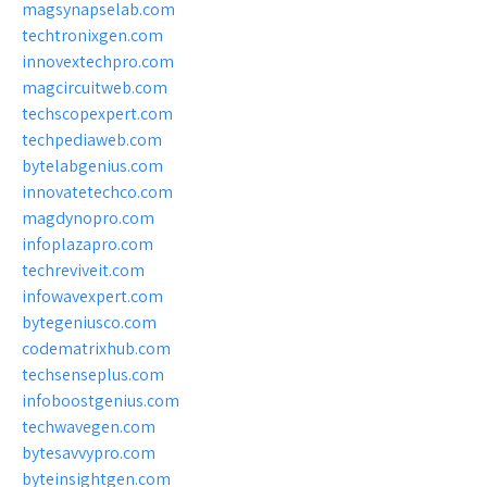
magsynapselab.com
techtronixgen.com
innovextechpro.com
magcircuitweb.com
techscopexpert.com
techpediaweb.com
bytelabgenius.com
innovatetechco.com
magdynopro.com
infoplazapro.com
techreviveit.com
infowavexpert.com
bytegeniusco.com
codematrixhub.com
techsenseplus.com
infoboostgenius.com
techwavegen.com
bytesavvypro.com
byteinsightgen.com