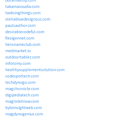
duramaxtop.com
takamasoudia.com
twdoingthings.com
stellabluedesignsco.com
paulsauthor.com
desirablecodeful.com
flexigennet.com
heronameclub.com
medmarket.io
outdoortablez.com
infotomy.com
healthysupplementsolution.com
codespottech.com
techdynogo.com
magchronicle.com
digipediatech.com
maglinkitnow.com
byteinsightweb.com
magdynogenius.com