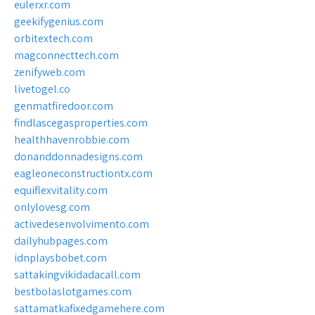
eulerxr.com
geekifygenius.com
orbitextech.com
magconnecttech.com
zenifyweb.com
livetogel.co
genmatfiredoor.com
findlascegasproperties.com
healthhavenrobbie.com
donanddonnadesigns.com
eagleoneconstructiontx.com
equiflexvitality.com
onlylovesg.com
activedesenvolvimento.com
dailyhubpages.com
idnplaysbobet.com
sattakingvikidadacall.com
bestbolaslotgames.com
sattamatkafixedgamehere.com