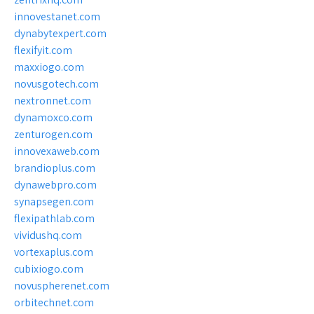
innovestanet.com
dynabytexpert.com
flexifyit.com
maxxiogo.com
novusgotech.com
nextronnet.com
dynamoxco.com
zenturogen.com
innovexaweb.com
brandioplus.com
dynawebpro.com
synapsegen.com
flexipathlab.com
vividushq.com
vortexaplus.com
cubixiogo.com
novuspherenet.com
orbitechnet.com