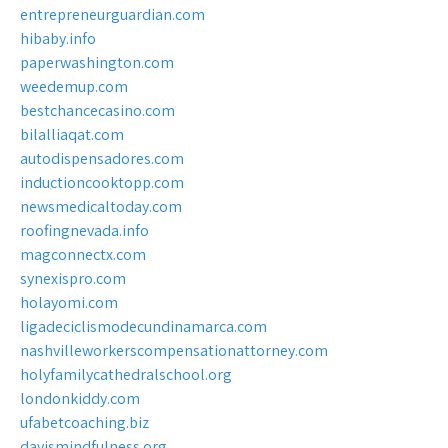
entrepreneurguardian.com
hibaby.info
paperwashington.com
weedemup.com
bestchancecasino.com
bilalliaqat.com
autodispensadores.com
inductioncooktopp.com
newsmedicaltoday.com
roofingnevada.info
magconnectx.com
synexispro.com
holayomi.com
ligadeciclismodecundinamarca.com
nashvilleworkerscompensationattorney.com
holyfamilycathedralschool.org
londonkiddy.com
ufabetcoaching.biz
davismindfulness.org