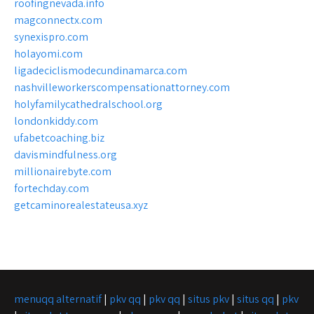
roofingnevada.info
magconnectx.com
synexispro.com
holayomi.com
ligadeciclismodecundinamarca.com
nashvilleworkerscompensationattorney.com
holyfamilycathedralschool.org
londonkiddy.com
ufabetcoaching.biz
davismindfulness.org
millionairebyte.com
fortechday.com
getcaminorealestateusa.xyz
menuqq alternatif
|
pkv qq
|
pkv qq
|
situs pkv
|
situs qq
|
pkv