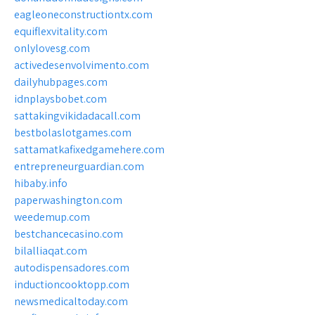
eagleoneconstructiontx.com
equiflexvitality.com
onlylovesg.com
activedesenvolvimento.com
dailyhubpages.com
idnplaysbobet.com
sattakingvikidadacall.com
bestbolaslotgames.com
sattamatkafixedgamehere.com
entrepreneurguardian.com
hibaby.info
paperwashington.com
weedemup.com
bestchancecasino.com
bilalliaqat.com
autodispensadores.com
inductioncooktopp.com
newsmedicaltoday.com