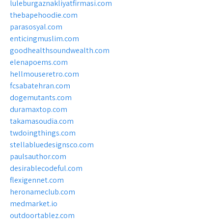
luleburgaznakliyatfirmasi.com
thebapehoodie.com
parasosyal.com
enticingmuslim.com
goodhealthsoundwealth.com
elenapoems.com
hellmouseretro.com
fcsabatehran.com
dogemutants.com
duramaxtop.com
takamasoudia.com
twdoingthings.com
stellabluedesignsco.com
paulsauthor.com
desirablecodeful.com
flexigennet.com
heronameclub.com
medmarket.io
outdoortablez.com