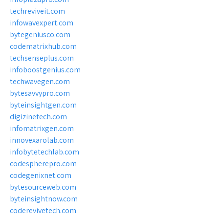
techreviveit.com
infowavexpert.com
bytegeniusco.com
codematrixhub.com
techsenseplus.com
infoboostgenius.com
techwavegen.com
bytesavvypro.com
byteinsightgen.com
digizinetech.com
infomatrixgen.com
innovexarolab.com
infobytetechlab.com
codespherepro.com
codegenixnet.com
bytesourceweb.com
byteinsightnow.com
coderevivetech.com