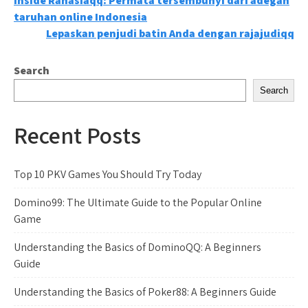
Post
Inside Rahasiaqq: Permata tersembunyi dari adegan
taruhan online Indonesia
navigation
Lepaskan penjudi batin Anda dengan rajajudiqq
Search
Search
Recent Posts
Top 10 PKV Games You Should Try Today
Domino99: The Ultimate Guide to the Popular Online
Game
Understanding the Basics of DominoQQ: A Beginners
Guide
Understanding the Basics of Poker88: A Beginners Guide