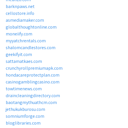
barknpaws.net
cellostore.info
asmediamaker.com
globalthoughtonline.com
moneiify.com
myyatchrentals.com
shalomcandlestores.com
geekifyit.com
sattamatkaes.com
crunchyrollpremiumapk.com
hondacareprotectplan.com
casinogamblingcasino.com
towtimenews.com
draincleaningdirectory.com
baotangmythuathcm.com
jethukukburosu.com
somniumforge.com
bloglibraries.com