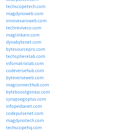
techscopetech.com
magdynoweb.com
innovexaroweb.com
techreviveco.com
maglinkaro.com
dynabytenet.com
bytesourcepro.com
techspherelab.com
infomatrixlab.com
codeversehub.com
byteverseweb.com
magconnecthub.com
byteboostgenius.com
synapsegoplus.com
infopedianet.com
codepulsenet.com
magdynotech.com
techscopehq.com