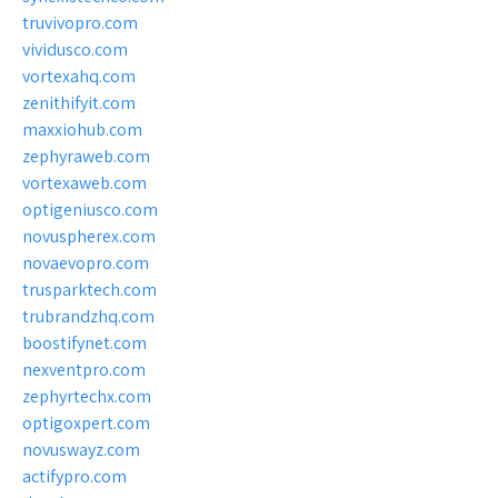
truvivopro.com
vividusco.com
vortexahq.com
zenithifyit.com
maxxiohub.com
zephyraweb.com
vortexaweb.com
optigeniusco.com
novuspherex.com
novaevopro.com
trusparktech.com
trubrandzhq.com
boostifynet.com
nexventpro.com
zephyrtechx.com
optigoxpert.com
novuswayz.com
actifypro.com