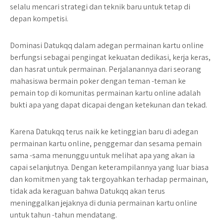
selalu mencari strategi dan teknik baru untuk tetap di
depan kompetisi.
Dominasi Datukqq dalam adegan permainan kartu online
berfungsi sebagai pengingat kekuatan dedikasi, kerja keras,
dan hasrat untuk permainan. Perjalanannya dari seorang
mahasiswa bermain poker dengan teman -teman ke
pemain top di komunitas permainan kartu online adalah
bukti apa yang dapat dicapai dengan ketekunan dan tekad.
Karena Datukqq terus naik ke ketinggian baru di adegan
permainan kartu online, penggemar dan sesama pemain
sama -sama menunggu untuk melihat apa yang akan ia
capai selanjutnya. Dengan keterampilannya yang luar biasa
dan komitmen yang tak tergoyahkan terhadap permainan,
tidak ada keraguan bahwa Datukqq akan terus
meninggalkan jejaknya di dunia permainan kartu online
untuk tahun -tahun mendatang.