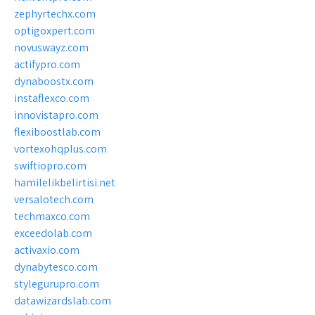
zephyrtechx.com
optigoxpert.com
novuswayz.com
actifypro.com
dynaboostx.com
instaflexco.com
innovistapro.com
flexiboostlab.com
vortexohqplus.com
swiftiopro.com
hamilelikbelirtisi.net
versalotech.com
techmaxco.com
exceedolab.com
activaxio.com
dynabytesco.com
stylegurupro.com
datawizardslab.com