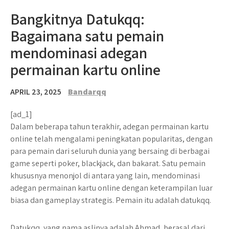
Bangkitnya Datukqq:
Bagaimana satu pemain
mendominasi adegan
permainan kartu online
APRIL 23, 2025
Bandarqq
[ad_1]
Dalam beberapa tahun terakhir, adegan permainan kartu
online telah mengalami peningkatan popularitas, dengan
para pemain dari seluruh dunia yang bersaing di berbagai
game seperti poker, blackjack, dan bakarat. Satu pemain
khususnya menonjol di antara yang lain, mendominasi
adegan permainan kartu online dengan keterampilan luar
biasa dan gameplay strategis. Pemain itu adalah datukqq.
Datukqq, yang nama aslinya adalah Ahmad, berasal dari