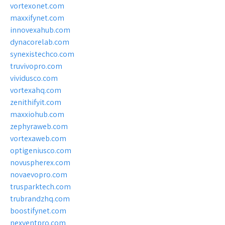
vortexonet.com
maxxifynet.com
innovexahub.com
dynacorelab.com
synexistechco.com
truvivopro.com
vividusco.com
vortexahq.com
zenithifyit.com
maxxiohub.com
zephyraweb.com
vortexaweb.com
optigeniusco.com
novuspherex.com
novaevopro.com
trusparktech.com
trubrandzhq.com
boostifynet.com
nexventpro.com